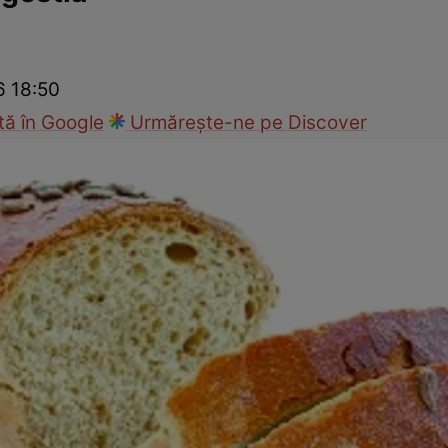
nd
Viața sexuală
Specialiști
Ce te doare?
Wellness
Famili
6 18:50
ă în Google
Urmărește-ne pe Discover