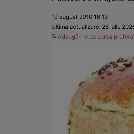
Prevenție și tratament
Remedii naturiste
Medicii răspu
19 august 2010 16:13
Ultima actualizare:
26 iulie 202
Adaugă-ne ca sursă preferat