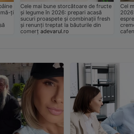
pâine
Cele mai bune storcătoare de fructe
Cel m
rmă-ți
și legume în 2026: prepari acasă
2026
sucuri proaspete și combinații fresh
espre
să
și renunți treptat la băuturile din
cremo
comerț
adevarul.ro
cafen