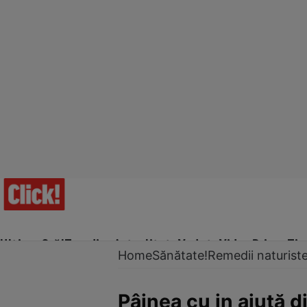
Ultima Oră!
Trending
Actualitate
Vedete
Video
Prime Ti
Home
Sănătate!
Remedii naturist
Pâinea cu in ajută d