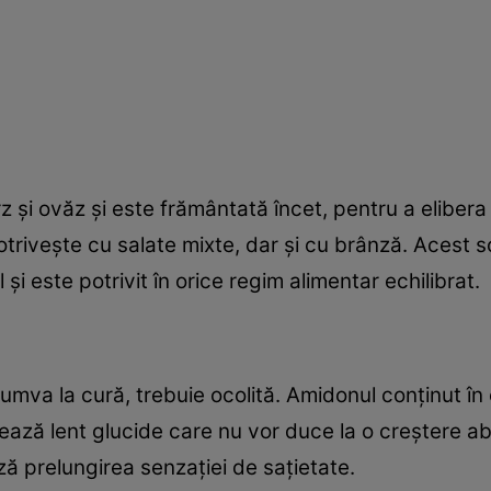
rz şi ovăz şi este frământată încet, pentru a elibera
otriveşte cu salate mixte, dar şi cu brânză. Acest s
şi este potrivit în orice regim alimentar echilibrat.
umva la cură, trebuie ocolită. Amidonul conţinut în
ează lent glucide care nu vor duce la o creştere ab
ză prelungirea senzaţiei de saţietate.