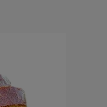
e
Psiho