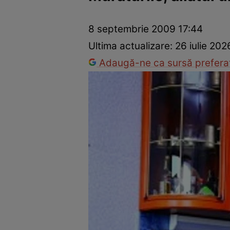
Prevenție și tratament
Remedii naturiste
Medicii răspu
8 septembrie 2009 17:44
Ultima actualizare:
26 iulie 202
Adaugă-ne ca sursă preferat