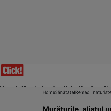
Ultima Oră!
Trending
Actualitate
Vedete
Video
Prime Ti
Home
Sănătate!
Remedii naturist
Murăturile, aliatul 