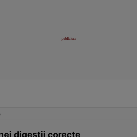
me
Sport
Stil de viață
Click! Pentru Femei
Click! Sănătate
e
unei digestii corecte