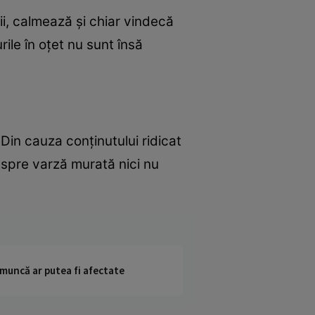
ii, calmează şi chiar vindecă
rile în oţet nu sunt însă
Din cauza conţinutului ridicat
espre varză murată nici nu
 muncă ar putea fi afectate