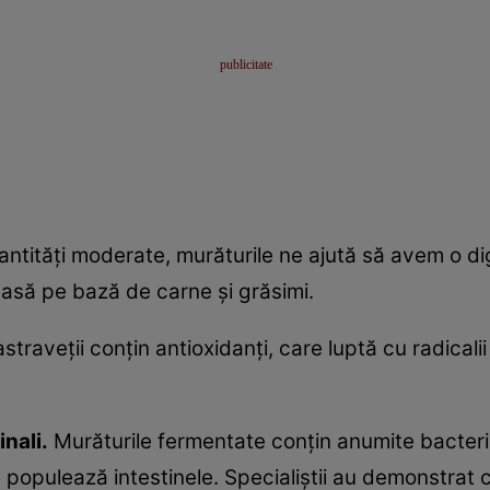
tităţi moderate, murăturile ne ajută să avem o diges
asă pe bază de carne şi grăsimi.
straveţii conţin antioxidanţi, care luptă cu radicalii 
inali.
Murăturile fermentate conţin anumite bacterii
e populează intestinele. Specialiştii au demonstrat