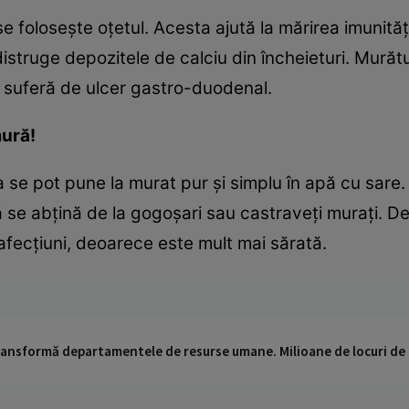
e foloseşte oţetul. Acesta ajută la mărirea imunităţ
distruge depozitele de calciu din încheieturi. Murătu
suferă de ulcer gastro-duodenal.
mură!
 se pot pune la murat pur şi simplu în apă cu sare. 
să se abţină de la gogoşari sau castraveţi muraţi. D
 afecţiuni, deoarece este mult mai sărată.
 transformă departamentele de resurse umane. Milioane de locuri de