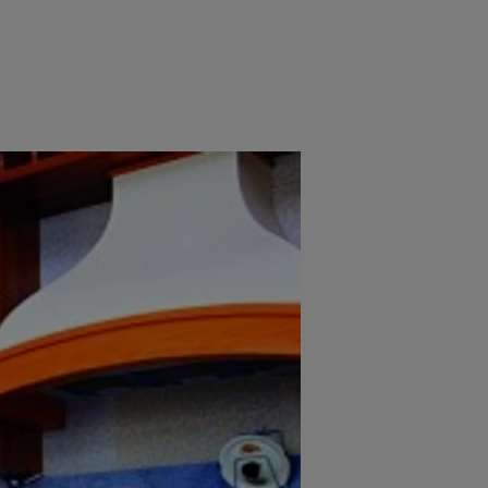
e
Psiho