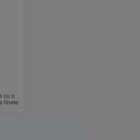
e cu o
a finele