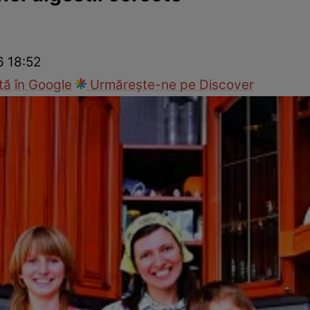
nd
Viața sexuală
Specialiști
Ce te doare?
Wellness
Famili
6 18:52
ă în Google
Urmărește-ne pe Discover