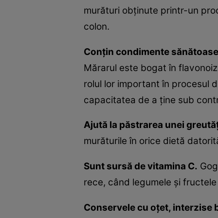
murături obţinute printr-un pr
colon.
Conţin condimente sănătoase
Mărarul este bogat în flavonoi
rolul lor important în procesul d
capacitatea de a ţine sub contr
Ajută la păstrarea unei greutăţ
murăturile în orice dietă datorit
Sunt sursă de vitamina C.
Gogo
rece, când legumele şi fructel
Conservele cu oţet, interzise 