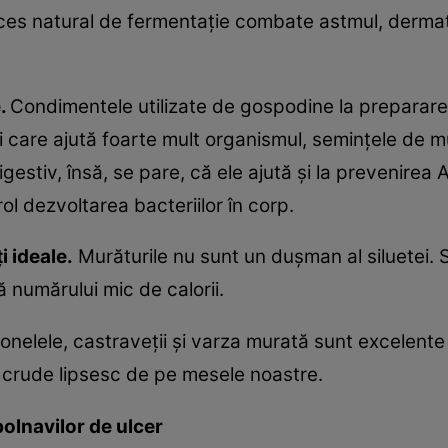
oces natural de fermentaţie combate astmul, dermat
.
Condimentele utilizate de gospodine la preparare
zi care ajută foarte mult organismul, seminţele de
igestiv, însă, se pare, că ele ajută şi la prevenirea 
ol dezvoltarea bacteriilor în corp.
i ideale.
Murăturile nu sunt un duşman al siluetei. 
ă numărului mic de calorii.
nelele, castraveţii şi varza murată sunt excelente
e crude lipsesc de pe mesele noastre.
bolnavilor de ulcer