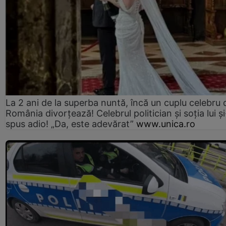
La 2 ani de la superba nuntă, încă un cuplu celebru 
România divorțează! Celebrul politician și soția lui ș
spus adio! „Da, este adevărat”
www.unica.ro