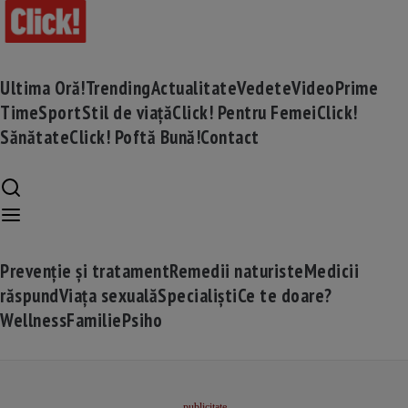
Ultima Oră!
Trending
Actualitate
Vedete
Video
Prime
Time
Sport
Stil de viață
Click! Pentru Femei
Click!
Sănătate
Click! Poftă Bună!
Contact
Prevenție și tratament
Remedii naturiste
Medicii
răspund
Viața sexuală
Specialiști
Ce te doare?
Wellness
Familie
Psiho