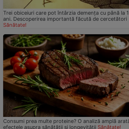
Trei obiceiuri care pot întârzia demența cu până la 
ani. Descoperirea importantă făcută de cercetători
Sănătate!
Consumi prea multe proteine? O analiză amplă arat
efectele asupra sănătății și longevității
Sănătate!