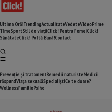
Ultima Oră!
Trending
Actualitate
Vedete
Video
Prime
Time
Sport
Stil de viață
Click! Pentru Femei
Click!
Sănătate
Click! Poftă Bună!
Contact
Prevenție și tratament
Remedii naturiste
Medicii
răspund
Viața sexuală
Specialiști
Ce te doare?
Wellness
Familie
Psiho