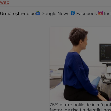
web
Urmărește-ne pe
Google News
Facebook
In
75% dintre bolile de inimă pot
factori de risc țin de stilul no