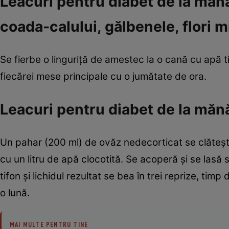
Leacuri pentru diabet de la mănăs
coada-calului, gălbenele, flori m
Se fierbe o linguriţă de amestec la o cană cu apă t
fiecărei mese principale cu o jumătate de ora.
Leacuri pentru diabet de la mănă
Un pahar (200 ml) de ovăz nedecorticat se clăteşt
cu un litru de apă clocotită. Se acoperă şi se lasă 
tifon şi lichidul rezultat se bea în trei reprize, ti
o lună.
MAI MULTE PENTRU TINE