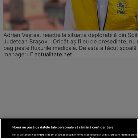
Adrian Veștea, reacție la situația deplorabilă din Spit
Județean Brașov: „Oricât aș fi eu de președinte, nu
bag peste fluxurile medicale. De asta a făcut școală
managerul”
actualitate.net
Nouă ne pasă ca datele tale personale să rămână confidențiale
Noi și partenerii noștri
606
stocăm și/sau accesăm informații pe dispozitivul dvs., precum identificatorii