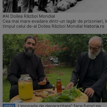
#Al Doilea Război Mondial
Cea mai mare evadare dintr-un lagăr de prizonieri, î
timpul celui de-al Doilea Război Mondial
historia.ro
„Limonada de deparazitare” face furori pe
VIDEO