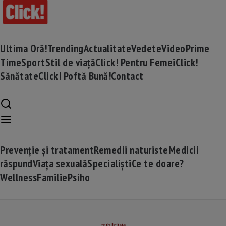
Ultima Oră!
Trending
Actualitate
Vedete
Video
Prime
Time
Sport
Stil de viață
Click! Pentru Femei
Click!
Sănătate
Click! Poftă Bună!
Contact
Prevenție și tratament
Remedii naturiste
Medicii
răspund
Viața sexuală
Specialiști
Ce te doare?
Wellness
Familie
Psiho