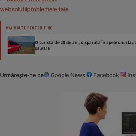
web
solutii
problemele tale
MAI MULTE PENTRU TINE
O turistă de 28 de ani, dispărută în apele unui lac 
salvare
Urmărește-ne pe
Google News
Facebook
In