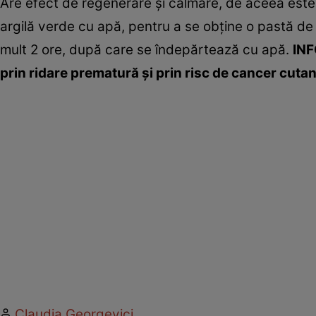
Are efect de regenerare şi calmare, de aceea este 
argilă verde cu apă, pentru a se obţine o pastă de
mult 2 ore, după care se îndepărtează cu apă.
INF
prin ridare prematură şi prin risc de cancer cutan
Claudia Georgevici