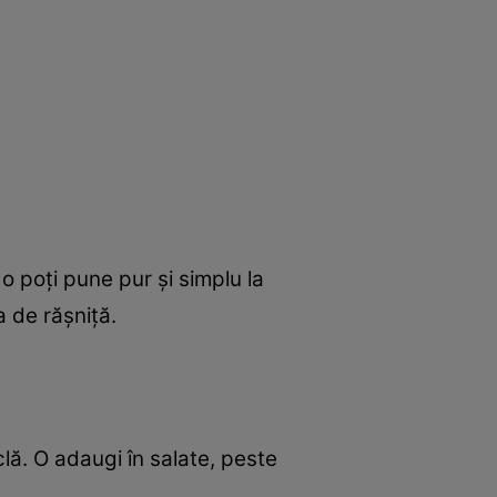
 o poţi pune pur şi simplu la
a de răşniţă.
clă. O adaugi în salate, peste