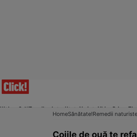
Ultima Oră!
Trending
Actualitate
Vedete
Video
Prime Ti
Home
Sănătate!
Remedii naturist
Cojile de ouă te ref