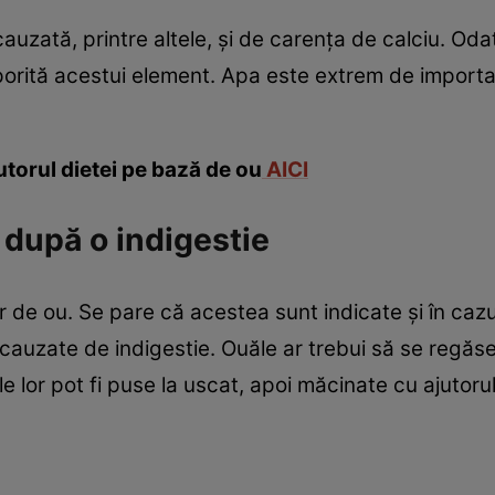
uzată, printre altele, şi de carenţa de calciu. Odat
porită acestui element. Apa este extrem de importa
utorul dietei pe bază de ou
AICI
 după o indigestie
or de ou. Se pare că acestea sunt indicate şi în cazu
cauzate de indigestie. Ouăle ar trebui să se regăs
 lor pot fi puse la uscat, apoi măcinate cu ajutorul