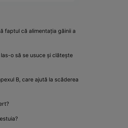
ă faptul că alimentaţia găinii a
 las-o să se usuce şi clăteşte
mpexul B, care ajută la scăderea
ert?
cestuia?