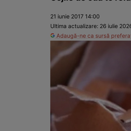
Prevenție și tratament
Remedii naturiste
Medicii răspu
21 iunie 2017 14:00
Ultima actualizare:
26 iulie 202
Adaugă-ne ca sursă preferat