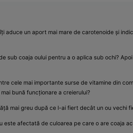
 îţi aduce un aport mai mare de carotenoide şi indic
 de sub coaja oului pentru a o aplica sub ochi? Apoi
intre cele mai importante surse de vitamine din co
 o mai bună funcţionare a creierului?
ăţă mai greu după ce l-ai fiert decât un ou vechi fi
i nu este afectată de culoarea pe care o are coaja a