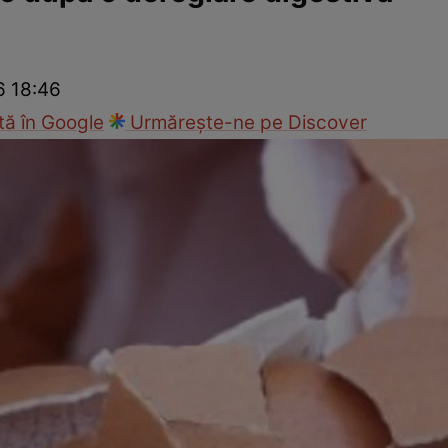
nd
Viața sexuală
Specialiști
Ce te doare?
Wellness
Famili
6 18:46
ă în Google
Urmărește-ne pe Discover