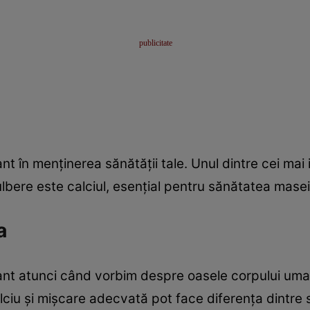
ant în menţinerea sănătăţii tale. Unul dintre cei ma
lbere este calciul, esenţial pentru sănătatea mase
a
ant atunci când vorbim despre oasele corpului uman
ciu şi mişcare adecvată pot face diferenţa dintre 