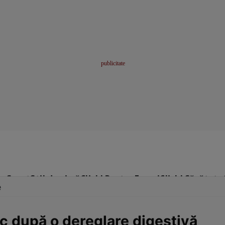
me
Sport
Stil de viață
Click! Pentru Femei
Click! Sănătate
e
ac după o dereglare digestivă