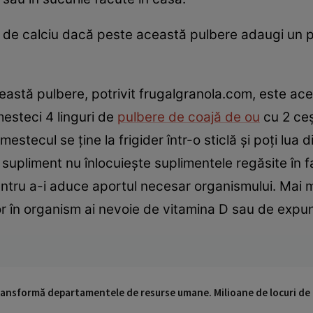
rat de calciu dacă peste această pulbere adaugi un 
ceastă pulbere, potrivit frugalgranola.com, este ac
mesteci 4 linguri de
pulbere de coajă de ou
cu 2 ceş
stecul se ţine la frigider într-o sticlă şi poţi lua di
 supliment nu înlocuieşte suplimentele regăsite în far
entru a-i aduce aportul necesar organismului. Mai m
or în organism ai nevoie de vitamina D sau de expun
 transformă departamentele de resurse umane. Milioane de locuri de