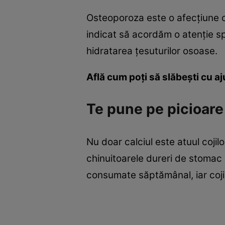
Osteoporoza este o afecţiune ca
indicat să acordăm o atenţie s
hidratarea ţesuturilor osoase.
Află cum poţi să slăbeşti cu aj
Te pune pe picioare
Nu doar calciul este atuul cojil
chinuitoarele dureri de stomac 
consumate săptămânal, iar cojile