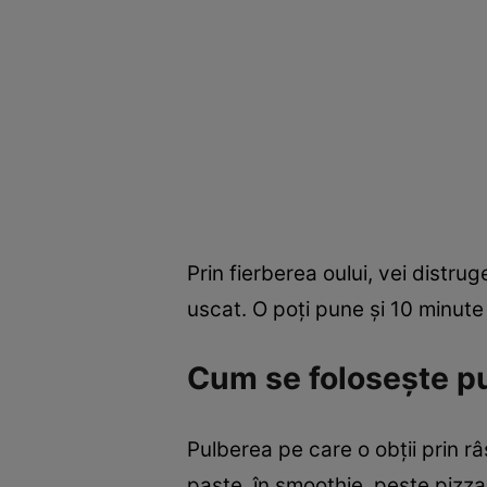
Prin fierberea oului, vei distrug
uscat. O poţi pune şi 10 minute î
Cum se foloseşte p
Pulberea pe care o obţii prin râ
paste, în smoothie, peste pizza 