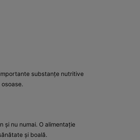
i importante substanţe nutritive
i osoase.
 şi nu numai. O alimentaţie
sănătate şi boală.