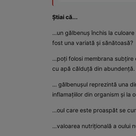
Ştiai că...
...un gălbenuş închis la culoare
fost una variată şi sănătoasă?
...poţi folosi membrana subţire
cu apă călduţă din abundenţă.
... gălbenuşul reprezintă una d
inflamaţiilor din organism şi la
...oul care este proaspăt se cur
...valoarea nutriţională a oulu