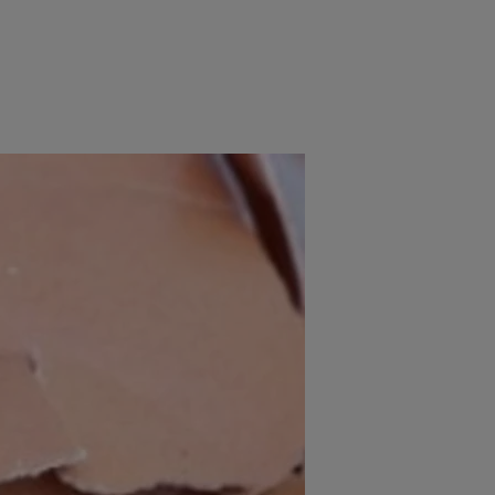
e
Psiho