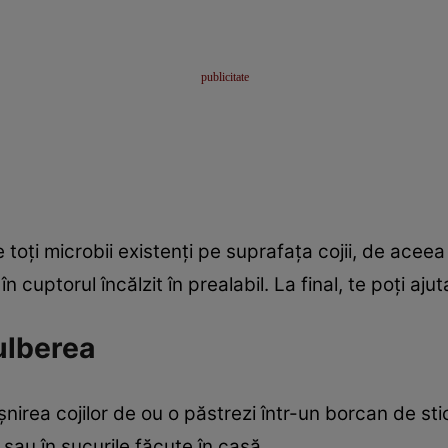
e toţi microbii existenţi pe suprafaţa cojii, de aceea
n cuptorul încălzit în prealabil. La final, te poţi ajut
ulberea
şnirea cojilor de ou o păstrezi într-un borcan de sti
sau în sucurile făcute în casă.