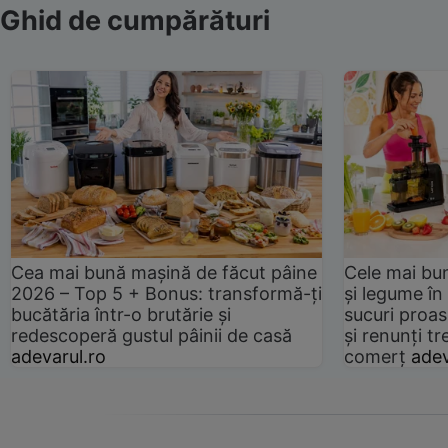
Ghid de cumpărături
Cea mai bună mașină de făcut pâine
Cele mai bu
2026 – Top 5 + Bonus: transformă-ți
și legume în
bucătăria într-o brutărie și
sucuri proas
redescoperă gustul pâinii de casă
și renunți tr
adevarul.ro
comerț
adev