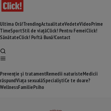
Ultima Oră!
Trending
Actualitate
Vedete
Video
Prime
Time
Sport
Stil de viață
Click! Pentru Femei
Click!
Sănătate
Click! Poftă Bună!
Contact
Prevenție și tratament
Remedii naturiste
Medicii
răspund
Viața sexuală
Specialiști
Ce te doare?
Wellness
Familie
Psiho