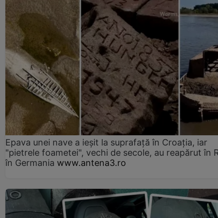
Epava unei nave a ieșit la suprafață în Croația, iar
"pietrele foametei", vechi de secole, au reapărut în R
în Germania
www.antena3.ro