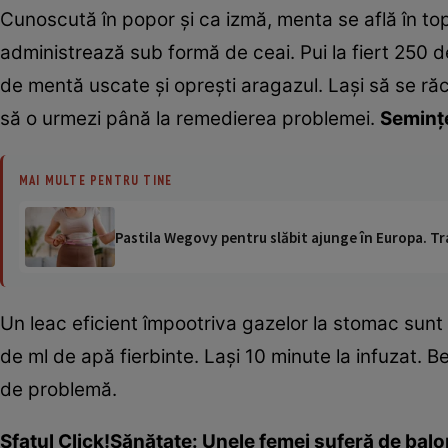
Cunoscută în popor şi ca izmă, menta se află în to
administrează sub formă de ceai. Pui la fiert 250 d
de mentă uscate şi opreşti aragazul. Laşi să se ră
să o urmezi până la remedierea problemei.
Seminţe
MAI MULTE PENTRU TINE
Pastila Wegovy pentru slăbit ajunge în Europa. Tr
Un leac eficient împootriva gazelor la stomac sunt 
de ml de apă fierbinte. Laşi 10 minute la infuzat. 
de problemă.
Sfatul Click!Sănătate: Unele femei suferă de balo