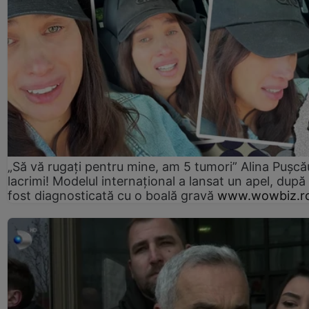
„Să vă rugați pentru mine, am 5 tumori” Alina Pușcău
lacrimi! Modelul internațional a lansat un apel, după
fost diagnosticată cu o boală gravă
www.wowbiz.r