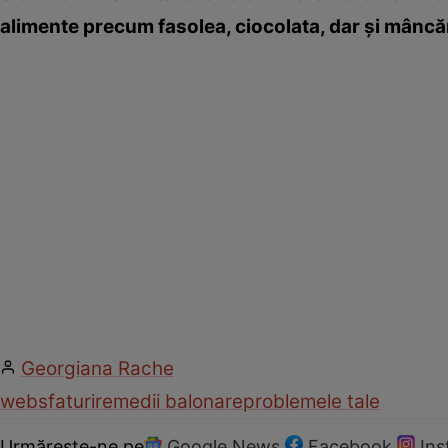
alimente precum fasolea, ciocolata, dar şi mâncă
Georgiana Rache
web
sfaturi
remedii balonare
problemele tale
Urmărește-ne pe
Google News
Facebook
In