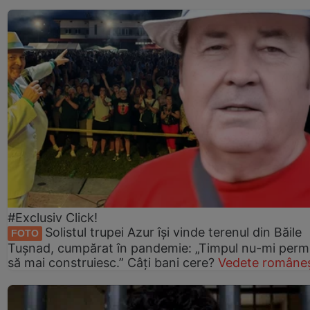
#Exclusiv Click!
Solistul trupei Azur își vinde terenul din Băile
FOTO
Tușnad, cumpărat în pandemie: „Timpul nu-mi perm
să mai construiesc.” Câți bani cere?
Vedete româneș