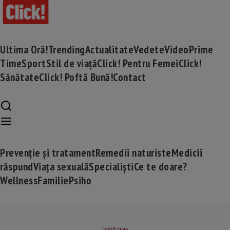
Ultima Oră!
Trending
Actualitate
Vedete
Video
Prime
Time
Sport
Stil de viață
Click! Pentru Femei
Click!
Sănătate
Click! Poftă Bună!
Contact
Prevenție și tratament
Remedii naturiste
Medicii
răspund
Viața sexuală
Specialiști
Ce te doare?
Wellness
Familie
Psiho