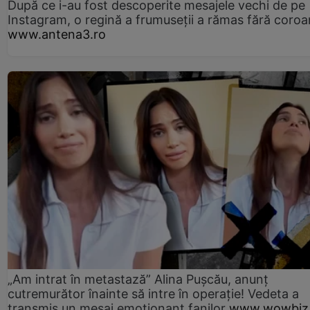
După ce i-au fost descoperite mesajele vechi de pe
Instagram, o regină a frumuseții a rămas fără coro
www.antena3.ro
„Am intrat în metastază” Alina Pușcău, anunț
cutremurător înainte să intre în operație! Vedeta a
transmis un mesaj emoționant fanilor
www.wowbiz.