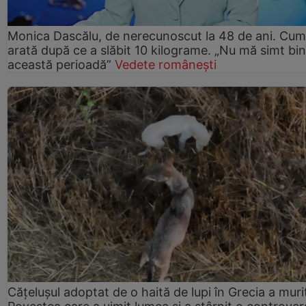
Monica Dascălu, de nerecunoscut la 48 de ani. Cum
arată după ce a slăbit 10 kilograme. „Nu mă simt bin
această perioadă”
Vedete românești
Cățelușul adoptat de o haită de lupi în Grecia a muri