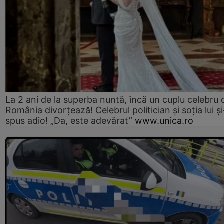
La 2 ani de la superba nuntă, încă un cuplu celebru 
România divorțează! Celebrul politician și soția lui ș
spus adio! „Da, este adevărat”
www.unica.ro