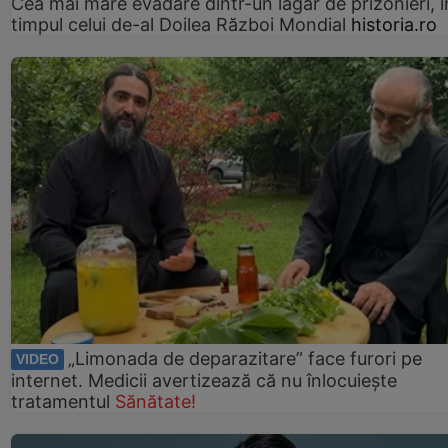
Cea mai mare evadare dintr-un lagăr de prizonieri, î
timpul celui de-al Doilea Război Mondial
historia.ro
„Limonada de deparazitare” face furori pe
VIDEO
internet. Medicii avertizează că nu înlocuiește
tratamentul
Sănătate!