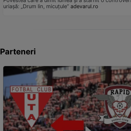
Povestea care a uimit lumea și a stârnit o controver
uriașă: „Drum lin, micuțule”
adevarul.ro
Parteneri