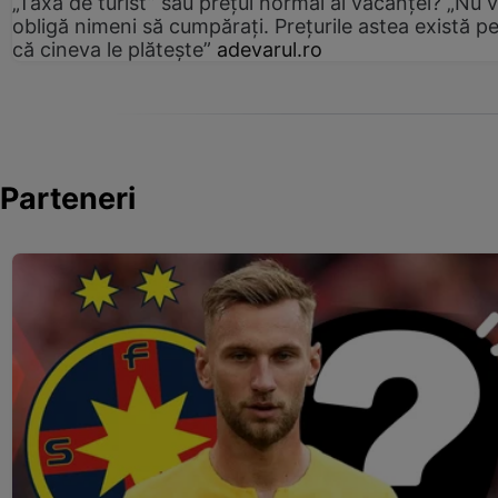
„Taxa de turist” sau prețul normal al vacanței? „Nu 
obligă nimeni să cumpărați. Prețurile astea există p
că cineva le plătește”
adevarul.ro
Parteneri