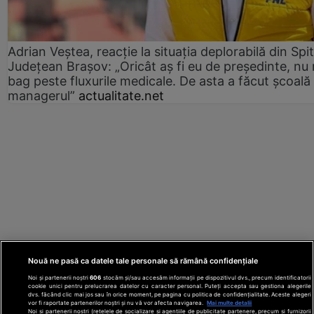
Adrian Veștea, reacție la situația deplorabilă din Spit
Județean Brașov: „Oricât aș fi eu de președinte, nu
bag peste fluxurile medicale. De asta a făcut școală
managerul”
actualitate.net
Nouă ne pasă ca datele tale personale să rămână confidențiale
Noi și partenerii noștri
606
stocăm și/sau accesăm informații pe dispozitivul dvs., precum identificatorii
cookie unici pentru prelucrarea datelor cu caracter personal. Puteți accepta sau gestiona alegerile
dvs. făcând clic mai jos sau în orice moment, pe pagina cu politica de confidențialitate. Aceste alegeri
vor fi raportate partenerilor noștri și nu vă vor afecta navigarea.
Mai multe detalii
Noi si partenerii nostri (retelele de socializare si agentiile de publicitate partenere, precum si furnizorii