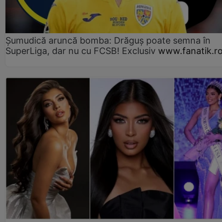
Șumudică aruncă bomba: Drăguș poate semna în
SuperLiga, dar nu cu FCSB! Exclusiv
www.fanatik.r