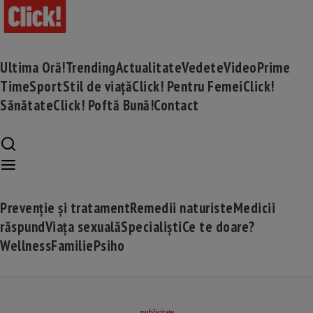
Ultima Oră!
Trending
Actualitate
Vedete
Video
Prime
Time
Sport
Stil de viață
Click! Pentru Femei
Click!
Sănătate
Click! Poftă Bună!
Contact
Prevenție și tratament
Remedii naturiste
Medicii
răspund
Viața sexuală
Specialiști
Ce te doare?
Wellness
Familie
Psiho