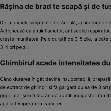
Răşina de brad te scapă şi de tu
De la primele simptome de răceală, ia tinctură de b
Acţionează ca antiinflamator, antiseptic respirato
creşte imunitatea. Pe o durată de 3-5 zile, ia câte
3-4 ori pe zi.
Ghimbirul scade intensitatea dur
Când durerea în gât devine insuportabilă, prepară o
de extract de ghimbir şi fă gargară cu ea de 3 ori p
gripe, dar şi în tulburări de apetit, indigestie, rău d
apă la temperatura camerei.