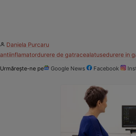
Daniela Purcaru
antiinflamator
durere de gat
raceala
tuse
durere in g
Urmărește-ne pe
Google News
Facebook
In