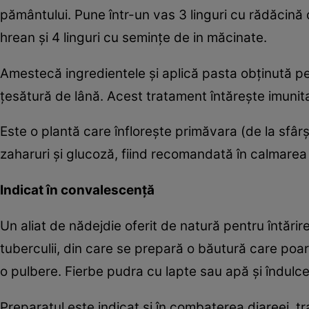
pământului. Pune într-un vas 3 linguri cu rădăcină 
hrean şi 4 linguri cu seminţe de in măcinate.
Amestecă ingredientele şi aplică pasta obţinută p
ţesătură de lână. Acest tratament întăreşte imunitat
Este o plantă care înfloreşte primăvara (de la sfârşi
zaharuri şi glucoză, fiind recomandată în calmarea ir
Indicat în convalescenţă
Un aliat de nădejdie oferit de natură pentru întărire
tuberculii, din care se prepară o băutură care poar
o pulbere. Fierbe pudra cu lapte sau apă şi îndulc
Preparatul este indicat şi în combaterea diareei, t