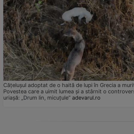
Cățelușul adoptat de o haită de lupi în Grecia a muri
Povestea care a uimit lumea și a stârnit o controver
uriașă: „Drum lin, micuțule”
adevarul.ro