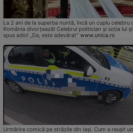
La 2 ani de la superba nuntă, încă un cuplu celebru 
România divorțează! Celebrul politician și soția lui ș
spus adio! „Da, este adevărat”
www.unica.ro
Urmărire comică pe străzile din Iași. Cum a reușit u