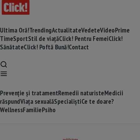
Ultima Oră!
Trending
Actualitate
Vedete
Video
Prime
Time
Sport
Stil de viață
Click! Pentru Femei
Click!
Sănătate
Click! Poftă Bună!
Contact
Prevenție și tratament
Remedii naturiste
Medicii
răspund
Viața sexuală
Specialiști
Ce te doare?
Wellness
Familie
Psiho