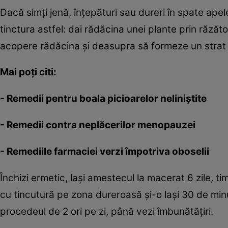
Dacă simţi jenă, înţepături sau dureri în spate ape
tinctura astfel: dai rădăcina unei plante prin răzăt
acopere rădăcina şi deasupra să formeze un strat
Mai poţi citi:
-
Remedii pentru boala picioarelor neliniştite
-
Remedii contra neplăcerilor menopauzei
-
Remediile farmaciei verzi împotriva oboselii
Închizi ermetic, laşi amestecul la macerat 6 zile, tim
cu tincutură pe zona dureroasă şi-o laşi 30 de min
procedeul de 2 ori pe zi, până vezi îmbunătăţiri.