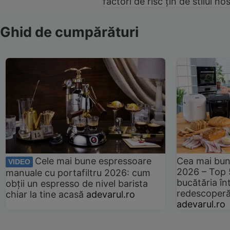
factori de risc țin de stilul no
Ghid de cumpărături
Cele mai bune espressoare
Cea mai bun
VIDEO
2026 – Top 
manuale cu portafiltru 2026: cum
bucătăria înt
obții un espresso de nivel barista
redescoperă 
chiar la tine acasă
adevarul.ro
adevarul.ro