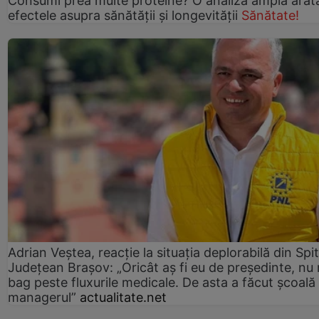
Consumi prea multe proteine? O analiză amplă arat
efectele asupra sănătății și longevității
Sănătate!
Adrian Veștea, reacție la situația deplorabilă din Spit
Județean Brașov: „Oricât aș fi eu de președinte, nu
bag peste fluxurile medicale. De asta a făcut școală
managerul”
actualitate.net