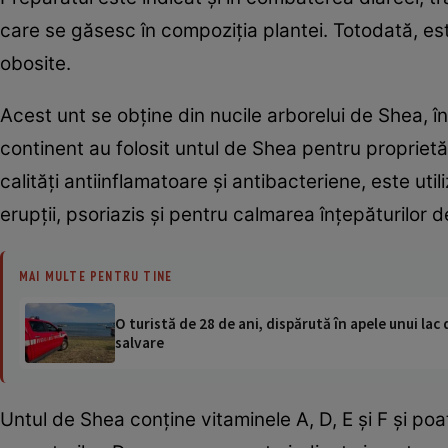
care se găsesc în compoziţia plantei. Totodată, e
obosite.
Acest unt se obţine din nucile arborelui de Shea, în
continent au folosit untul de Shea pentru proprietă
calităţi antiinflamatoare şi antibacteriene, este uti
erupţii, psoriazis şi pentru calmarea înţepăturilor d
MAI MULTE PENTRU TINE
O turistă de 28 de ani, dispărută în apele unui lac 
salvare
Untul de Shea conţine vitaminele A, D, E şi F şi poat