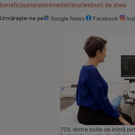
beneficii
sanatate
remedii
sfaturi
web
unt de shea
Urmărește-ne pe
Google News
Facebook
In
75% dintre bolile de inimă pot