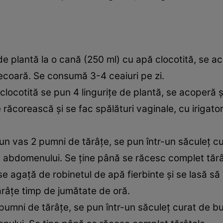
 de plantă la o cană (250 ml) cu apă clocotită, se ac
recoară. Se consumă 3-4 ceaiuri pe zi.
 clocotită se pun 4 linguriţe de plantă, se acoperă ş
răcorească şi se fac spălături vaginale, cu irigatoru
-un vas 2 pumni de tărâţe, se pun într-un săculeţ 
ă a abdomenului. Se ţine până se răcesc complet tăr
se agaţă de robinetul de apă fierbinte şi se lasă să
ărâţe timp de jumătate de oră.
 pumni de tărâţe, se pun într-un săculeţ curat de b