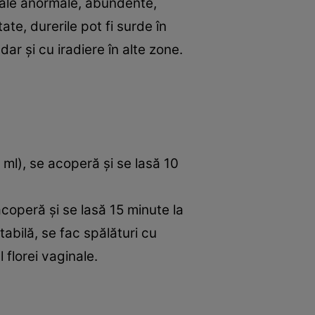
inale anormale, abundente,
tate, durerile pot fi surde în
ar şi cu iradiere în alte zone.
0 ml), se acoperă şi se lasă 10
 acoperă şi se lasă 15 minute la
tabilă, se fac spălături cu
 florei vaginale.