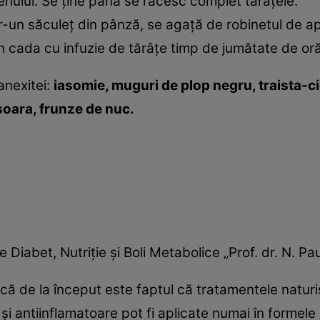
nului. Se ţine până se răcesc complet tărâţele.
r-un săculeţ din pânză, se agaţă de robinetul de apă
în cada cu infuzie de tărâţe timp de jumătate de oră
 anexitei:
iasomie, muguri de plop negru, traista-c
işoara, frunze de nuc.
de Diabet, Nutriţie şi Boli Metabolice „Prof. dr. N. P
că de la început este faptul că tratamentele natur
 şi antiinflamatoare pot fi aplicate numai în formele 