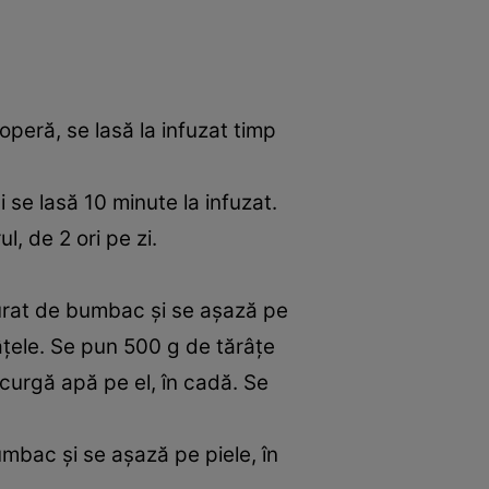
operă, se lasă la infuzat timp
i se lasă 10 minute la infuzat.
l, de 2 ori pe zi.
curat de bumbac şi se aşază pe
âţele. Se pun 500 g de tărâţe
 curgă apă pe el, în cadă. Se
umbac şi se aşază pe piele, în