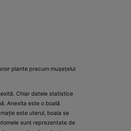
 unor plante precum muşeţelul
xită. Chiar datele statistice
ă. Anexita este o boală
amaţie este uterul, boala se
mptomele sunt reprezentate de