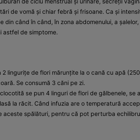
ulburări de ciclu menstrual şi urinare, secreţii vag
 stări de vomă şi chiar febră şi frisoane. Ca şi intensi
te din când în când, în zona abdomenului, a şalelor, d
i astfel de simptome.
n 2 linguriţe de flori mărunţite la o cană cu apă (25
oară. Se consumă 3 căni pe zi.
 clocotită se pun 4 linguri de flori de gălbenele, se
 lasă la răcit. Când infuzia are o temperatură accep
e aceste spălături, pentru că pot perturba echilibrul