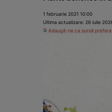
Prevenție și tratament
Remedii naturiste
Medicii răspu
1 februarie 2021 10:00
Ultima actualizare:
26 iulie 202
Adaugă-ne ca sursă preferat