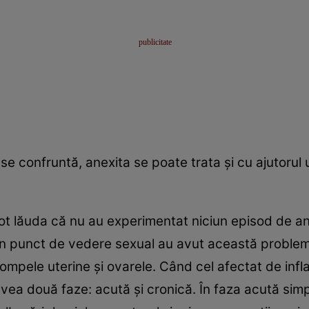
se confruntă, anexita se poate trata şi cu ajutorul
ot lăuda că nu au experimentat niciun episod de ane
din punct de vedere sexual au avut această problem
ompele uterine şi ovarele. Când cel afectat de infl
ea două faze: acută şi cronică. În faza acută si