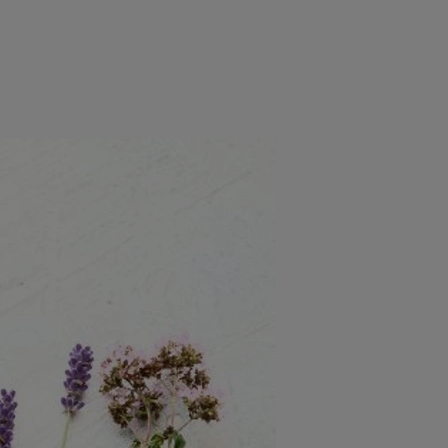
e
Psiho