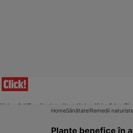
Ultima Oră!
Trending
Actualitate
Vedete
Video
Prime Ti
Home
Sănătate!
Remedii naturist
Plante benefice în 