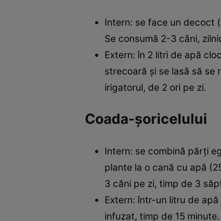
Intern: se face un decoct (
Se consumă 2-3 căni, zilni
Extern: în 2 litri de apă cl
strecoară şi se lasă să se
irigatorul, de 2 ori pe zi.
Coada-şoricelului
Intern: se combină părţi eg
plante la o cană cu apă (2
3 căni pe zi, timp de 3 să
Extern: într-un litru de ap
infuzat, timp de 15 minute. 