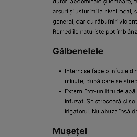
dureri abdominale şi lombare, t
arsuri şi usturimi la nivel local,
general, dar cu răbufniri violen
Remediile naturiste pot îmblânz
Gălbenelele
Intern: se face o infuzie di
minute, după care se strec
Extern: într-un litru de apă
infuzat. Se strecoară şi se
irigatorul. Nu abuza însă d
Muşeţel