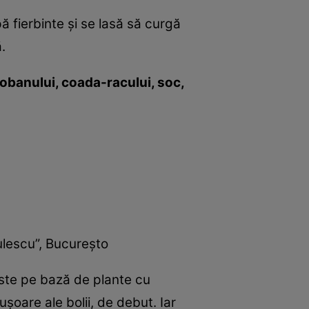
 fierbinte şi se lasă să curgă
.
iobanului, coada-racului, soc,
aulescu”, Bucureşto
iste pe bază de plante cu
uşoare ale bolii, de debut. Iar