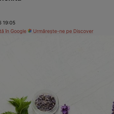
nd
Viața sexuală
Specialiști
Ce te doare?
Wellness
Famili
6 19:05
ă în Google
Urmărește-ne pe Discover