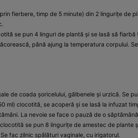
prin fierbere, timp de 5 minute) din 2 linguriţe de p
c.
ocotită se pun 4 linguri de plantă şi se lasă să fiarb
 răcorească, până ajung la temperatura corpului. Se 
ale de coada şoricelului, gălbenele şi urzică. Se p
50 ml) clocotită, se acoperă şi se lasă la infuzat t
ptămâni. La nevoie se face o pauză de o săptămână 
ă clocotită se pun 8 linguriţe de amestec de plante şi
Se fac zilnic spălături vaginale, cu irigatorul.