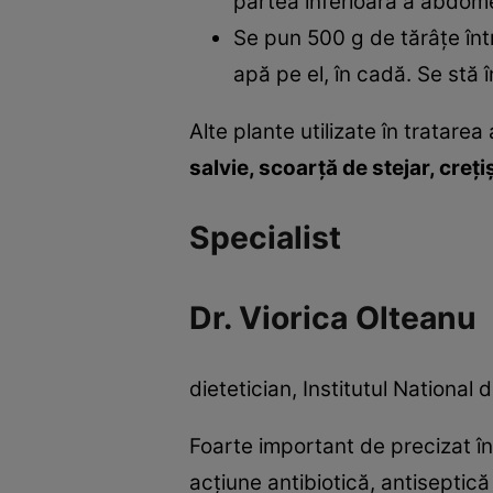
partea inferioară a abdome
Se pun 500 g de tărâţe înt
apă pe el, în cadă. Se stă 
Alte plante utilizate în tratarea
salvie, scoarţă de stejar, creţ
Specialist
Dr. Viorica Olteanu
dietetician, Institutul National 
Foarte important de precizat în
acţiune antibiotică, antiseptică