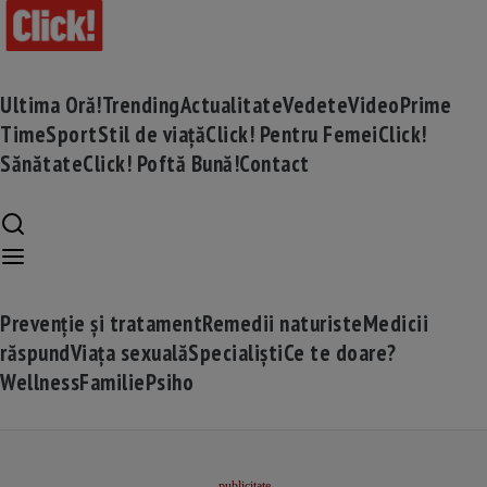
Ultima Oră!
Trending
Actualitate
Vedete
Video
Prime
Time
Sport
Stil de viață
Click! Pentru Femei
Click!
Sănătate
Click! Poftă Bună!
Contact
Prevenție și tratament
Remedii naturiste
Medicii
răspund
Viața sexuală
Specialiști
Ce te doare?
Wellness
Familie
Psiho