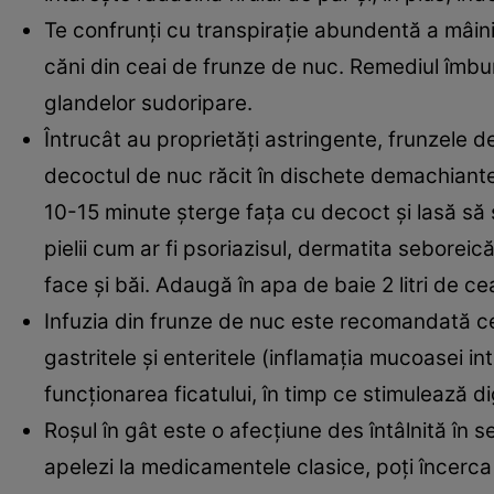
Te confrunţi cu transpiraţie abundentă a mâinilo
căni din ceai de frunze de nuc. Remediul îmbun
glandelor sudoripare.
Întrucât au proprietăţi astringente, frunzele
decoctul de nuc răcit în dischete demachiant
10-15 minute şterge faţa cu decoct şi lasă să s
pielii cum ar fi psoriazisul, dermatita seborei
face şi băi. Adaugă în apa de baie 2 litri de ce
Infuzia din frunze de nuc este recomandată ce
gastritele şi enteritele (inflamaţia mucoasei in
funcţionarea ficatului, în timp ce stimulează di
Roşul în gât este o afecţiune des întâlnită în 
apelezi la medicamentele clasice, poţi încerc