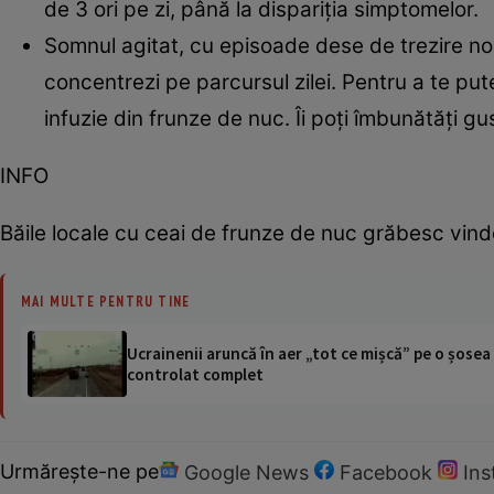
de 3 ori pe zi, până la dispariţia simptomelor.
Somnul agitat, cu episoade dese de trezire noc
concentrezi pe parcursul zilei. Pentru a te pu
infuzie din frunze de nuc. Îi poţi îmbunătăţi g
INFO
Băile locale cu ceai de frunze de nuc grăbesc vinde
MAI MULTE PENTRU TINE
Ucrainenii aruncă în aer „tot ce mișcă” pe o șose
controlat complet
Urmărește-ne pe
Google News
Facebook
In