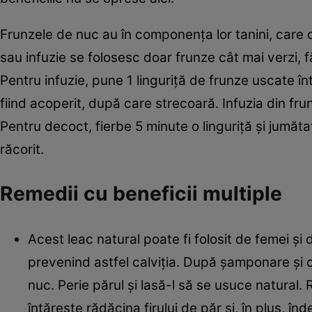
Frunzele de nuc au în componenţa lor tanini, care co
sau infuzie se folosesc doar frunze cât mai verzi, 
Pentru infuzie, pune 1 linguriţă de frunze uscate în
fiind acoperit, după care strecoară. Infuzia din frun
Pentru decoct, fierbe 5 minute o linguriţă şi jumăt
răcorit.
Remedii cu beneficii multiple
Acest leac natural poate fi folosit de femei ş
prevenind astfel calviţia. După şamponare şi c
nuc. Perie părul şi lasă-l să se usuce natural
întăreşte rădăcina firului de păr şi, în plus, î