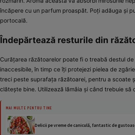
rozmarin. Aroma aceasta va absorbi mirosurile neplăc
încăpere cu un parfum proaspăt. Poţi adăuga şi puţ
portocală.
Îndepărtează resturile din răză
Curăţarea răzătoarelor poate fi o treabă destul de 
inaccesibile, în timp ce îţi protejezi pielea de zgâri
treci peste suprafaţa răzătoarei, pentru a scoate ş
clăteşte bine. Utilizează lămâia şi când trebuie să 
MAI MULTE PENTRU TINE
Delicii pe vreme de caniculă, fantastic de gustoase