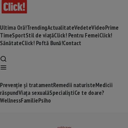
Ultima Oră!
Trending
Actualitate
Vedete
Video
Prime
Time
Sport
Stil de viață
Click! Pentru Femei
Click!
Sănătate
Click! Poftă Bună!
Contact
Prevenție și tratament
Remedii naturiste
Medicii
răspund
Viața sexuală
Specialiști
Ce te doare?
Wellness
Familie
Psiho