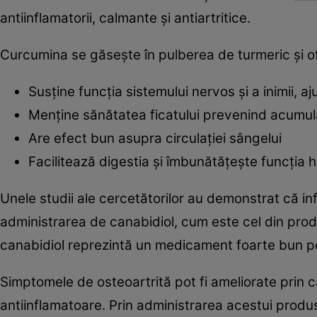
antiinflamatorii, calmante şi antiartritice.
Curcumina se găseşte în pulberea de turmeric şi ofe
Susţine funcţia sistemului nervos şi a inimii, a
Menţine sănătatea ficatului prevenind acumular
Are efect bun asupra circulaţiei sângelui
Facilitează digestia şi îmbunătăţeşte funcţia 
Unele studii ale cercetătorilor au demonstrat că infl
administrarea de canabidiol, cum este cel din pro
canabidiol reprezintă un medicament foarte bun pe
Simptomele de osteoartrită pot fi ameliorate prin c
antiinflamatoare. Prin administrarea acestui produs