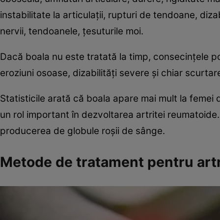
instabilitate la articulaţii, rupturi de tendoane, diza
nervii, tendoanele, ţesuturile moi.
Dacă boala nu este tratată la timp, consecinţele p
eroziuni osoase, dizabilităţi severe şi chiar scurta
Statisticile arată că boala apare mai mult la femei 
un rol important în dezvoltarea artritei reumatoide.
producerea de globule roşii de sânge.
Metode de tratament pentru artr