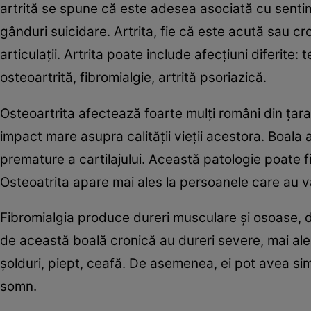
artrită se spune că este adesea asociată cu sentim
gânduri suicidare. Artrita, fie că este acută sau c
articulaţii. Artrita poate include afecţiuni diferite: 
osteoartrită, fibromialgie, artrită psoriazică.
Osteoartrita afectează foarte mulţi români din ţara
impact mare asupra calităţii vieţii acestora. Boala a
premature a cartilajului. Această patologie poate fi
Osteoatrita apare mai ales la persoanele care au 
Fibromialgia produce dureri musculare şi osoase, da
de această boală cronică au dureri severe, mai ales
şolduri, piept, ceafă. De asemenea, ei pot avea si
somn.