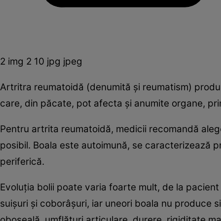
2 img 2 10 jpg jpeg
Artritra reumatoidă (denumită şi reumatism) produce 
care, din păcate, pot afecta şi anumite organe, pri
Pentru artrita reumatoidă, medicii recomandă alege
posibil. Boala este autoimună, se caracterizează prin 
periferică.
Evoluţia bolii poate varia foarte mult, de la pacien
suişuri şi coborâşuri, iar uneori boala nu produce s
oboseală, umflături articulare, durere, rigiditate mat