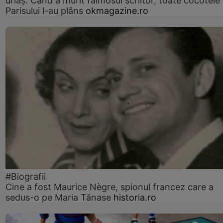
uriaș. Când a murit faimosul scriitor, toate cocotele
Parisului l-au plâns
okmagazine.ro
#Biografii
Cine a fost Maurice Nègre, spionul francez care a
sedus-o pe Maria Tănase
historia.ro