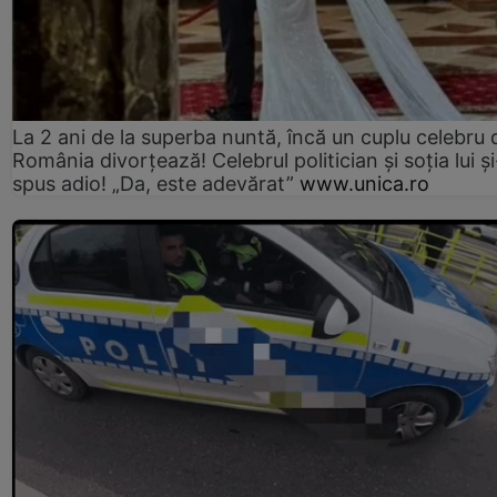
La 2 ani de la superba nuntă, încă un cuplu celebru 
România divorțează! Celebrul politician și soția lui ș
spus adio! „Da, este adevărat”
www.unica.ro