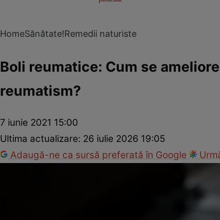
Home
Sănătate!
Remedii naturiste
Boli reumatice: Cum se ameliore
reumatism?
7 iunie 2021 15:00
Ultima actualizare:
26 iulie 2026 19:05
Adaugă-ne ca sursă preferată în Google
Urmă