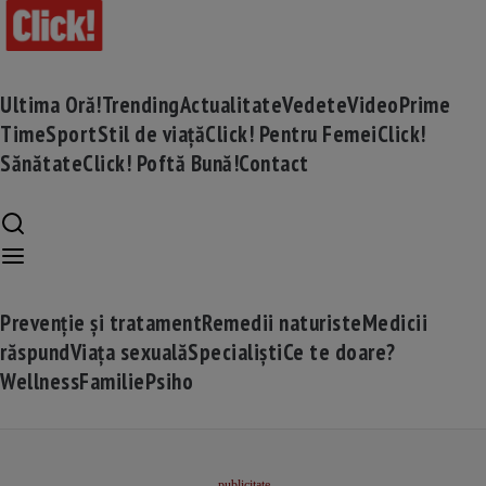
Ultima Oră!
Trending
Actualitate
Vedete
Video
Prime
Time
Sport
Stil de viață
Click! Pentru Femei
Click!
Sănătate
Click! Poftă Bună!
Contact
Prevenție și tratament
Remedii naturiste
Medicii
răspund
Viața sexuală
Specialiști
Ce te doare?
Wellness
Familie
Psiho