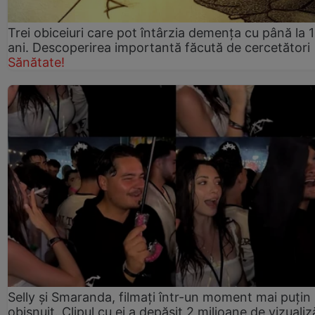
Trei obiceiuri care pot întârzia demența cu până la 
ani. Descoperirea importantă făcută de cercetători
Sănătate!
Selly și Smaranda, filmați într-un moment mai puțin
obișnuit. Clipul cu ei a depășit 2 milioane de vizualiz