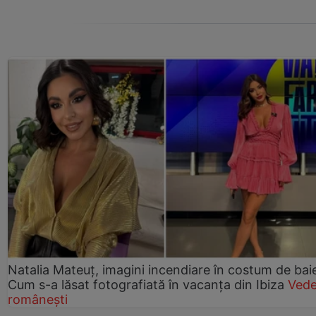
Natalia Mateuț, imagini incendiare în costum de bai
Cum s-a lăsat fotografiată în vacanța din Ibiza
Vede
românești