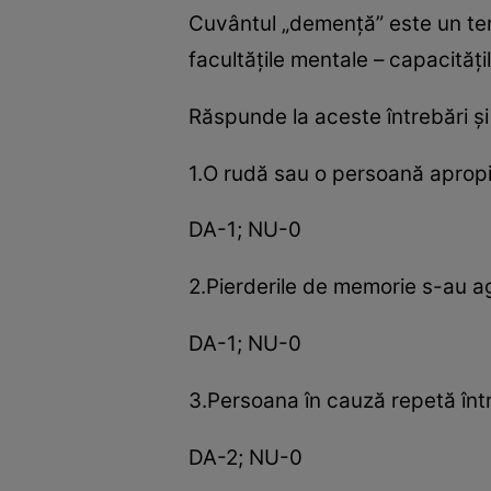
Cuvântul „demenţă” este un ter
facultăţile mentale – capacităţi
Răspunde la aceste întrebări şi
1.O rudă sau o persoană apropi
DA-1; NU-0
2.Pierderile de memorie s-au agr
DA-1; NU-0
3.Persoana în cauză repetă între
DA-2; NU-0