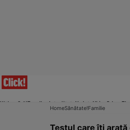
Ultima Oră!
Trending
Actualitate
Vedete
Video
Prime Ti
Home
Sănătate!
Familie
Testul care îţi arat