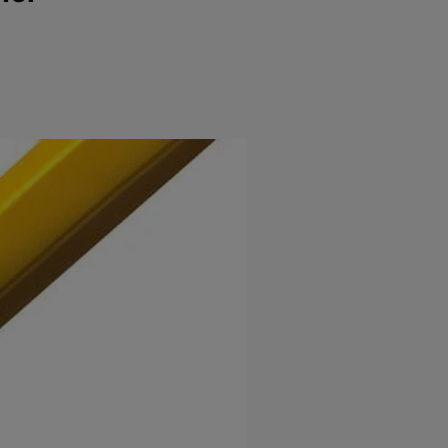
e
Psiho