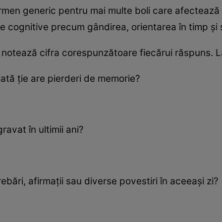
men generic pentru mai multe boli care afectează f
le cognitive precum gândirea, orientarea în timp şi 
 notează cifra corespunzătoare fiecărui răspuns. L
ată ţie are pierderi de memorie?
avat în ultimii ani?
bări, afirmaţii sau diverse povestiri în aceeaşi zi?