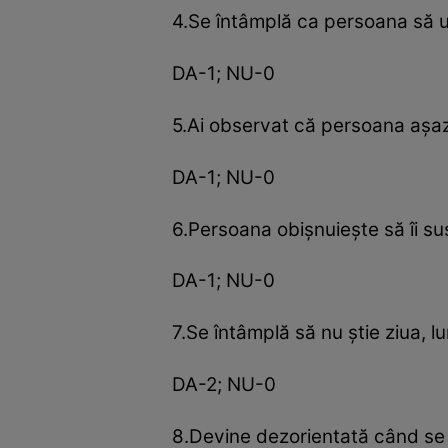
4.Se întâmplă ca persoana să ui
DA-1; NU-0
5.Ai observat că persoana aşaz
DA-1; NU-0
6.Persoana obişnuieşte să îi s
DA-1; NU-0
7.Se întâmplă să nu ştie ziua, 
DA-2; NU-0
8.Devine dezorientată când se a