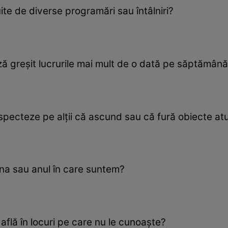
te de diverse programări sau întâlniri?
ă greşit lucrurile mai mult de o dată pe săptămân
uspecteze pe alţii că ascund sau că fură obiecte at
luna sau anul în care suntem?
flă în locuri pe care nu le cunoaşte?