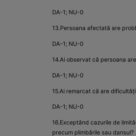
DA-1; NU-0
13.Persoana afectată are prob
DA-1; NU-0
14.Ai observat că persoana are d
DA-1; NU-0
15.Ai remarcat că are dificultăţ
DA-1; NU-0
16.Exceptând cazurile de limităr
precum plimbările sau dansul?