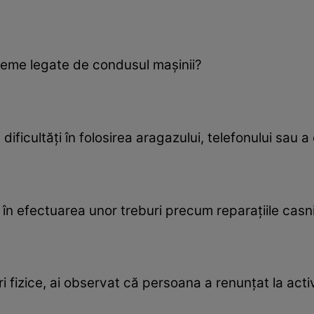
leme legate de condusul maşinii?
ificultăţi în folosirea aragazului, telefonului sau 
i în efectuarea unor treburi precum reparaţiile casn
i fizice, ai observat că persoana a renunţat la activ