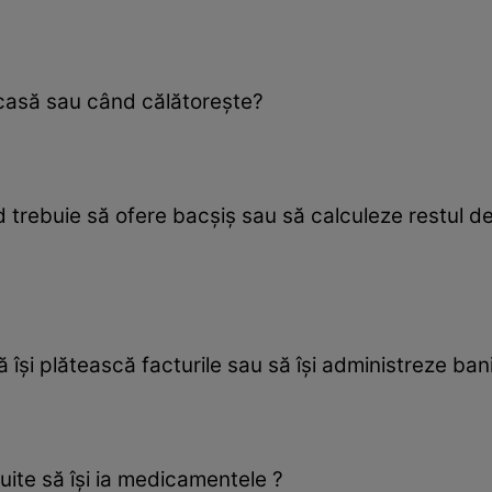
casă sau când călătoreşte?
 trebuie să ofere bacşiş sau să calculeze restul de 
ă îşi plătească facturile sau să îşi administreze bani
ite să îşi ia medicamentele ?