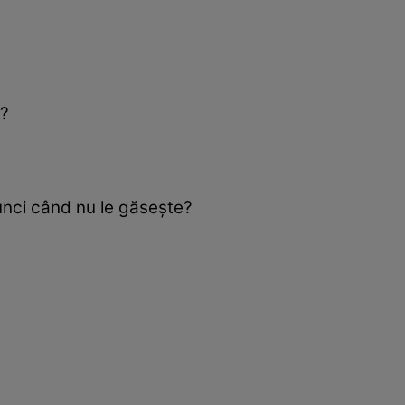
ă?
unci când nu le găseşte?