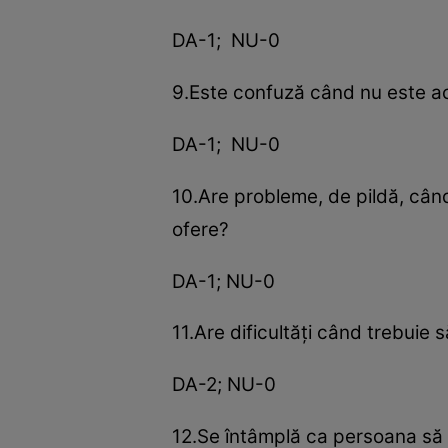
DA-1; NU-0
9.Este confuză când nu este a
DA-1; NU-0
10.Are probleme, de pildă, când
ofere?
DA-1; NU-0
11.Are dificultăţi când trebuie s
DA-2; NU-0
12.Se întâmplă ca persoana să u