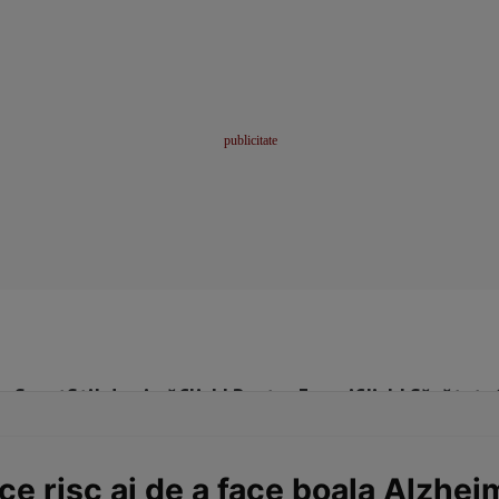
me
Sport
Stil de viață
Click! Pentru Femei
Click! Sănătate
ă ce risc ai de a face boala Alzhei