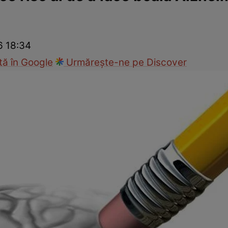
nd
Viața sexuală
Specialiști
Ce te doare?
Wellness
Famili
6 18:34
ă în Google
Urmărește-ne pe Discover