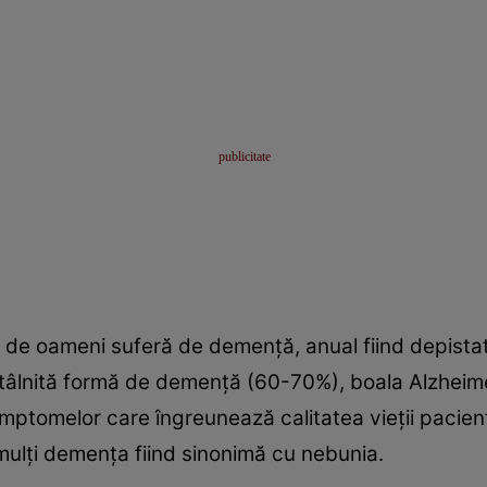
ne de oameni suferă de demenţă, anual fiind depista
întâlnită formă de demenţă (60-70%), boala Alzhei
imptomelor care îngreunează calitatea vieţii pacien
mulţi demenţa fiind sinonimă cu nebunia.