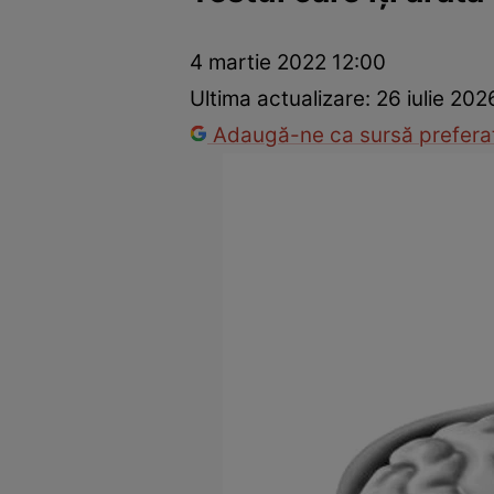
Prevenție și tratament
Remedii naturiste
Medicii răspu
4 martie 2022 12:00
Ultima actualizare:
26 iulie 202
Adaugă-ne ca sursă preferat