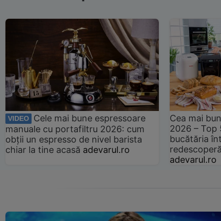
Cele mai bune espressoare
Cea mai bun
VIDEO
2026 – Top 
manuale cu portafiltru 2026: cum
bucătăria înt
obții un espresso de nivel barista
redescoperă 
chiar la tine acasă
adevarul.ro
adevarul.ro