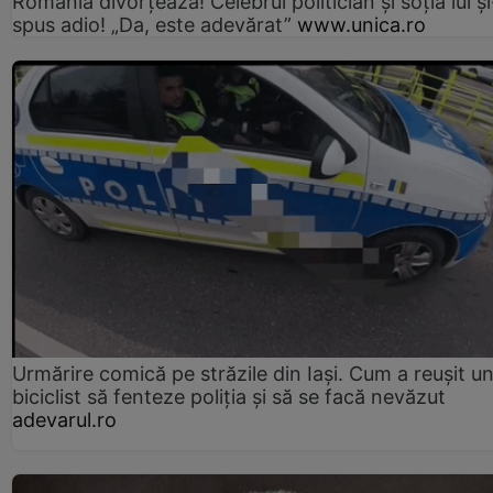
România divorțează! Celebrul politician și soția lui ș
spus adio! „Da, este adevărat”
www.unica.ro
Urmărire comică pe străzile din Iași. Cum a reușit u
biciclist să fenteze poliția și să se facă nevăzut
adevarul.ro