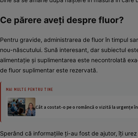
bine să se amâne după naştere în măsura în care u
Ce părere aveţi despre fluor?
Pentru gravide, administrarea de fluor în timpul sarc
nou-născutului. Sună interesant, dar subiectul este 
alimentaţie şi suplimentarea este necontrolată ex
de fluor suplimentar este rezervată.
MAI MULTE PENTRU TINE
Cât a costat-o pe o româncă o vizită la urgențe în
Sperând că informaţiile ţi-au fost de ajutor, îţi ure