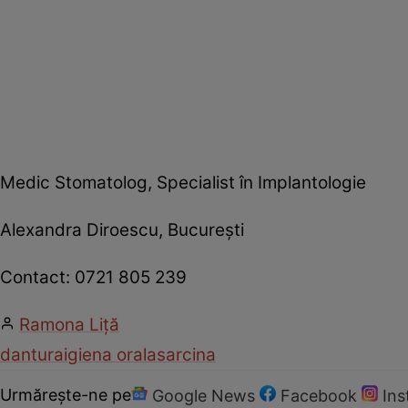
Medic Stomatolog, Specialist în Implantologie
Alexandra Diroescu, Bucureşti
Contact: 0721 805 239
Ramona Liţă
dantura
igiena orala
sarcina
Urmărește-ne pe
Google News
Facebook
In