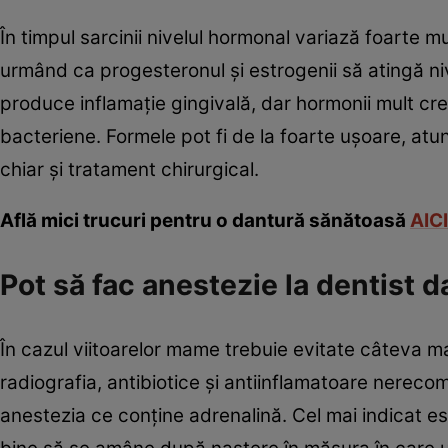
În timpul sarcinii nivelul hormonal variază foarte m
urmând ca progesteronul şi estrogenii să atingă nive
produce inflamaţie gingivală, dar hormonii mult cres
bacteriene. Formele pot fi de la foarte uşoare, atu
chiar şi tratament chirurgical.
Află mici trucuri pentru o dantură sănătoasă
AICI
Pot să fac anestezie la dentist 
În cazul viitoarelor mame trebuie evitate câteva 
radiografia, antibiotice şi antiinflamatoare nereco
anestezia ce conţine adrenalină. Cel mai indicat est