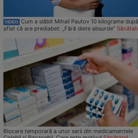
Cum a slăbit Mihail Pautov 10 kilograme după
VIDEO
aflat că are prediabet: „Fără diete absurde”
Sănătat
Blocare temporară a unor serii din medicamentele
Colebil și Panzcebil. Care este motivul
Sănătate!