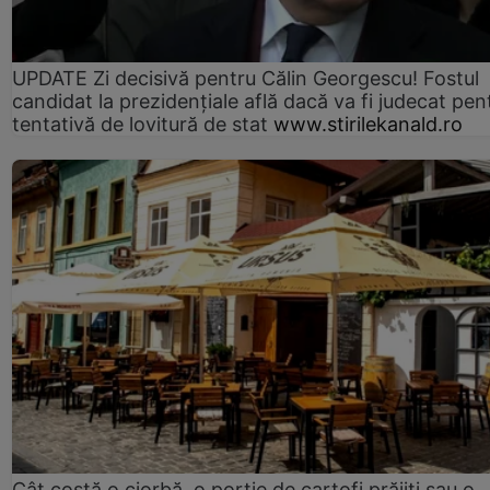
UPDATE Zi decisivă pentru Călin Georgescu! Fostul
candidat la prezidențiale află dacă va fi judecat pen
tentativă de lovitură de stat
www.stirilekanald.ro
Cât costă o ciorbă, o porţie de cartofi prăjiţi sau o