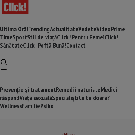
Ultima Oră!
Trending
Actualitate
Vedete
Video
Prime
Time
Sport
Stil de viață
Click! Pentru Femei
Click!
Sănătate
Click! Poftă Bună!
Contact
Prevenție și tratament
Remedii naturiste
Medicii
răspund
Viața sexuală
Specialiști
Ce te doare?
Wellness
Familie
Psiho