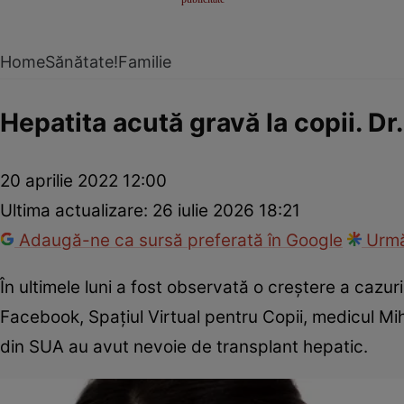
Home
Sănătate!
Familie
Hepatita acută gravă la copii. D
20 aprilie 2022 12:00
Ultima actualizare:
26 iulie 2026 18:21
Adaugă-ne ca sursă preferată în Google
Urmă
În ultimele luni a fost observată o creştere a cazuri
Facebook, Spaţiul Virtual pentru Copii, medicul Miha
din SUA au avut nevoie de transplant hepatic.