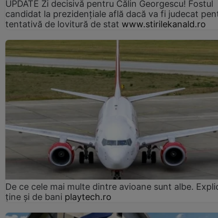
UPDATE Zi decisivă pentru Călin Georgescu! Fostul
candidat la prezidențiale află dacă va fi judecat pen
tentativă de lovitură de stat
www.stirilekanald.ro
De ce cele mai multe dintre avioane sunt albe. Expli
ține și de bani
playtech.ro