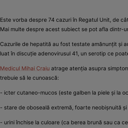
Este vorba despre 74 cazuri în Regatul Unit, de c
Mai multe despre acest subiect se pot afla dintr-un
Cazurile de hepatită au fost testate amănunţit şi au 
luat în discuție adenovirusul 41, un serotip ce po
Medicul Mihai Craiu
atrage atenţia asupra simptome
trebuie să le cunoască:
- icter cutaneo-mucos (este galben la piele și la oc
- stare de oboseală extremă, foarte neobișnuită și 
- urini închise la culoare (ca berea brună sau ca ce