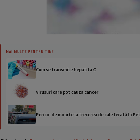
MAI MULTE PENTRU TINE
Cum se transmite hepatita C
Virusuri care pot cauza cancer
Pericol de moarte la trecerea de cale ferată la Pet