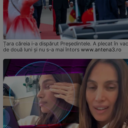
Țara căreia i-a dispărut Președintele. A plecat în va
de două luni și nu s-a mai întors
www.antena3.ro