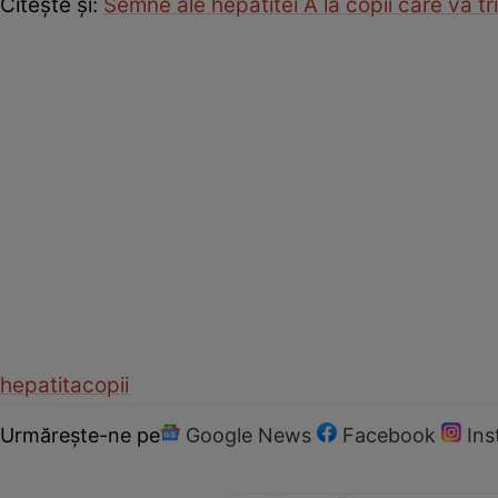
Citeşte şi:
Semne ale hepatitei A la copii care vă tr
hepatita
copii
Urmărește-ne pe
Google News
Facebook
In