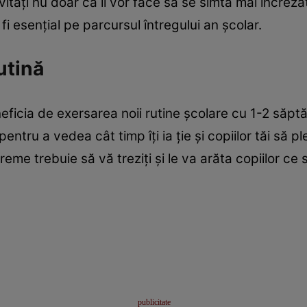
tăți nu doar că îl vor face să se simtă mai încrezăto
 fi esențial pe parcursul întregului an școlar.
utină
beneficia de exersarea noii rutine școlare cu 1-2 săp
ntru a vedea cât timp îți ia ție și copiilor tăi să p
eme trebuie să vă treziți și le va arăta copiilor ce 