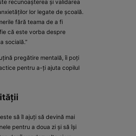
ste recunoașterea și validarea
anxietăților lor legate de școală.
merile fără teama de a fi
, fie că este vorba despre
 socială.”
uțină pregătire mentală, îi poți
actice pentru a-ți ajuta copilul
tății
ste să îl ajuți să devină mai
ele pentru a doua zi și să își