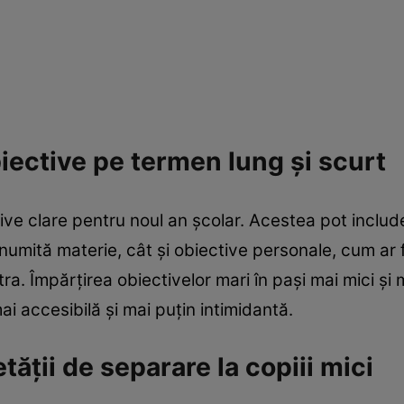
biective pe termen lung și scurt
ctive clare pentru noul an școlar. Acestea pot inclu
numită materie, cât și obiective personale, cum ar f
xtra. Împărțirea obiectivelor mari în pași mai mici ș
ai accesibilă și mai puțin intimidantă.
tății de separare la copiii mici