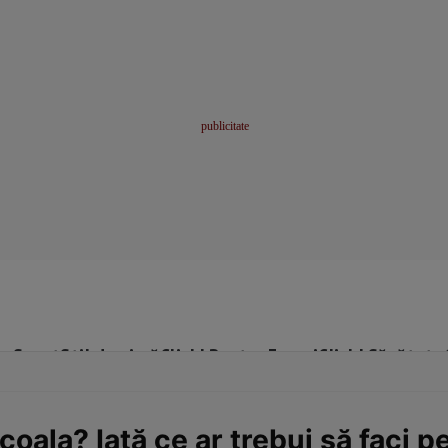
me
Sport
Stil de viață
Click! Pentru Femei
Click! Sănătate
coala? Iată ce ar trebui să faci p