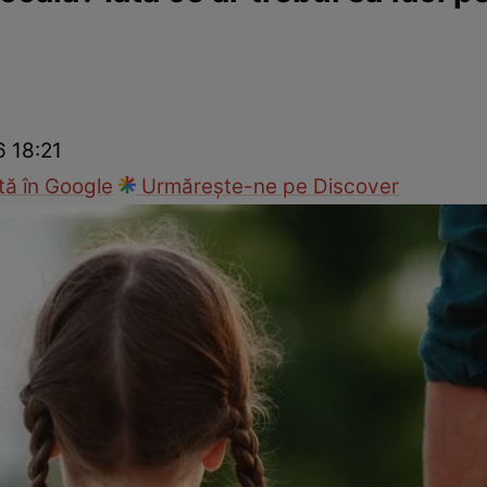
nd
Viața sexuală
Specialiști
Ce te doare?
Wellness
Famili
6 18:21
ă în Google
Urmărește-ne pe Discover