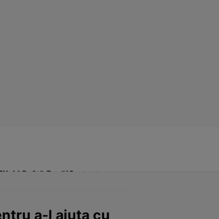
Click! Poftă Bună!
Contact
entru a-l ajuta cu