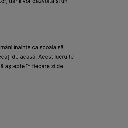
r, dar îi vor dezvolta și un
tămâni înainte ca școala să
lecați de acasă. Acest lucru te
să aștepte în fiecare zi de