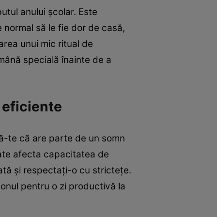
utul anului școlar. Este
e normal să le fie dor de casă,
earea unui mic ritual de
 mână specială înainte de a
 eficiente
ră-te că are parte de un somn
oate afecta capacitatea de
ă și respectați-o cu strictețe.
tonul pentru o zi productivă la