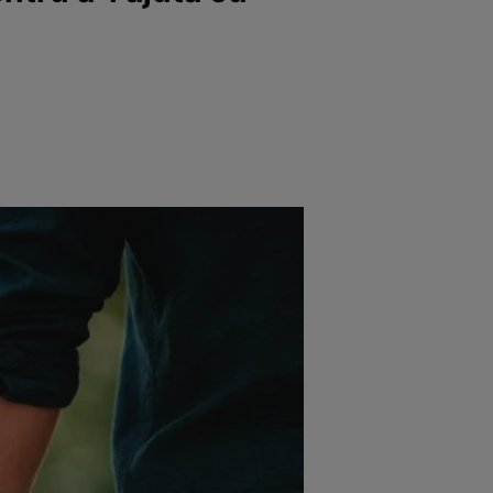
e
Psiho