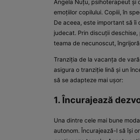
Angela Nuțu, psihoterapeut și 
emoțiilor copilului. Copiii, în s
De aceea, este important să îi o
judecat. Prin discuții deschise, 
teama de necunoscut, îngrijoră
Tranziția de la vacanța de vară l
asigura o tranziție lină și un î
să se adapteze mai ușor:
1. Încurajează dezvo
Una dintre cele mai bune modalit
autonom. Încurajează-l să își o