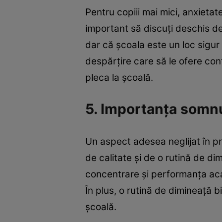
Pentru copiii mai mici, anxieta
important să discuți deschis des
dar că școala este un loc sigur ș
despărțire care să le ofere con
pleca la școală.
5. Importanța somnul
Un aspect adesea neglijat în p
de calitate și de o rutină de d
concentrare și performanța aca
În plus, o rutină de dimineață b
școală.