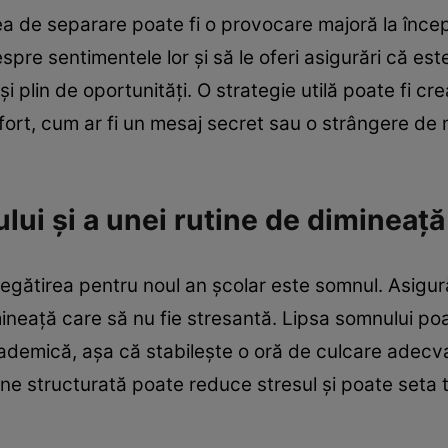
tea de separare poate fi o provocare majoră la încep
pre sentimentele lor și să le oferi asigurări că est
i plin de oportunități. O strategie utilă poate fi cr
fort, cum ar fi un mesaj secret sau o strângere de
ui și a unei rutine de dimineață
regătirea pentru noul an școlar este somnul. Asigu
imineață care să nu fie stresantă. Lipsa somnului p
demică, așa că stabilește o oră de culcare adecvat
ine structurată poate reduce stresul și poate seta 