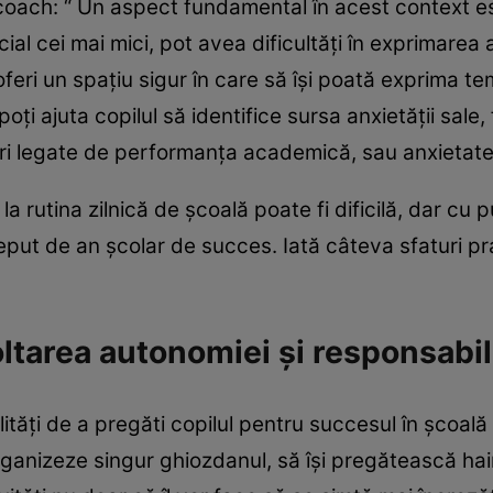
coach: “ Un aspect fundamental în acest context e
pecial cei mai mici, pot avea dificultăți în exprimarea 
feri un spațiu sigur în care să își poată exprima te
poți ajuta copilul să identifice sursa anxietății sale
ri legate de performanța academică, sau anxietatea
a rutina zilnică de școală poate fi dificilă, dar cu p
nceput de an școlar de succes. Iată câteva sfaturi pr
ltarea autonomiei și responsabili
ăți de a pregăti copilul pentru succesul în școală e
rganizeze singur ghiozdanul, să își pregătească hain