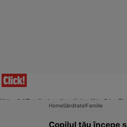
Ultima Oră!
Trending
Actualitate
Vedete
Video
Prime Ti
Home
Sănătate!
Familie
Copilul tău începe ş