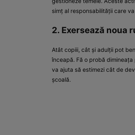
gestioneze temele. Aceste activi
simț al responsabilității care va
2. Exersează noua r
Atât copiii, cât și adulții pot 
înceapă. Fă o probă dimineața pe
va ajuta să estimezi cât de devr
școală.