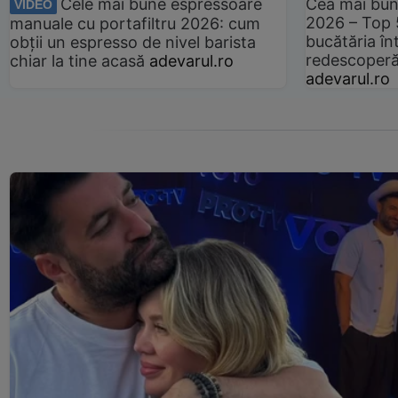
Cele mai bune espressoare
Cea mai bun
VIDEO
2026 – Top 
manuale cu portafiltru 2026: cum
bucătăria înt
obții un espresso de nivel barista
redescoperă 
chiar la tine acasă
adevarul.ro
adevarul.ro