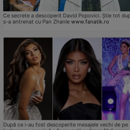
Ce secrete a descoperit David Popovici. Știe tot du
s-a antrenat cu Pan Zhanle
www.fanatik.ro
După ce i-au fost descoperite mesajele vechi de pe