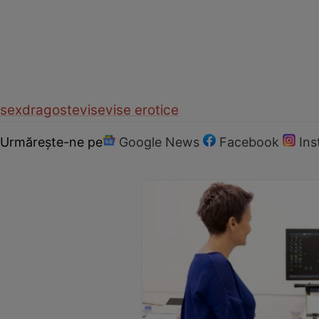
sex
dragoste
vise
vise erotice
Urmărește-ne pe
Google News
Facebook
In