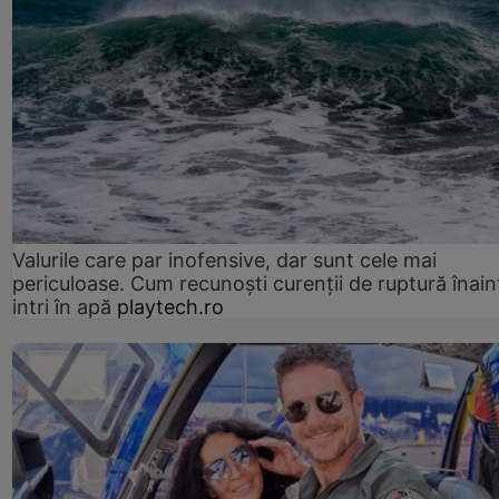
Valurile care par inofensive, dar sunt cele mai
periculoase. Cum recunoști curenții de ruptură înain
intri în apă
playtech.ro