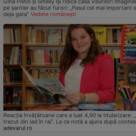
Gina Pistol și Smiley își ridică casa visurilor! Imaginil
pe șantier au făcut furori: „Pasul cel mai important 
deja gata”
Vedete românești
Reacția învățătoarei care a luat 4,90 la titularizare:
trecut din iad în rai”. La ce notă a ajuns după contes
adevarul.ro