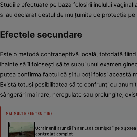
Studiile efectuate pe baza folosirii inelului vaginal
s-au declarat destul de mulţumite de protecţia pe c
Efectele secundare
Este o metodă contraceptivă locală, totodată fiin
înainte să îl foloseşti să te supui unui examen ginec
putea confirma faptul că şi tu poţi folosi această m
Există totuşi posibilitatea să te confrunţi cu anumi
sângerări mai rare, neregulate sau prelungite, exist
MAI MULTE PENTRU TINE
Ucrainenii aruncă în aer „tot ce mișcă” pe o șose
controlat complet