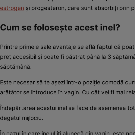
estrogen
şi progesteron, care sunt absorbiţi prin pe
Cum se foloseşte acest inel?
Printre primele sale avantaje se află faptul că poat
preţ accesibil şi poate fi păstrat până la 3 săptămân
săptămână.
Este necesar să te aşezi într-o poziţie comodă cum
arătător se întroduce în vagin. Cu cât vei fi mai rel
Îndepărtarea acestui inel se face de asemenea tot 
degetul mijlociu.
În cazul în care inelul îţi alunecă din vagin, este ne