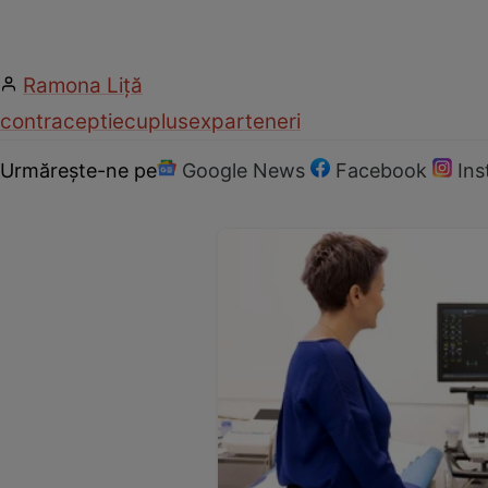
Ramona Liţă
contraceptie
cuplu
sex
parteneri
Urmărește-ne pe
Google News
Facebook
In