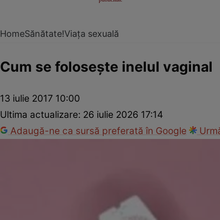
Home
Sănătate!
Viața sexuală
Cum se foloseşte inelul vaginal
13 iulie 2017 10:00
Ultima actualizare:
26 iulie 2026 17:14
Adaugă-ne ca sursă preferată în Google
Urmă