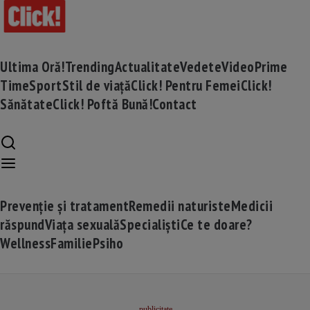
Ultima Oră!
Trending
Actualitate
Vedete
Video
Prime
Time
Sport
Stil de viață
Click! Pentru Femei
Click!
Sănătate
Click! Poftă Bună!
Contact
Prevenție și tratament
Remedii naturiste
Medicii
răspund
Viața sexuală
Specialiști
Ce te doare?
Wellness
Familie
Psiho