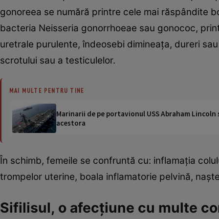
gonoreea se numără printre cele mai răspândite bo
bacteria Neisseria gonorrhoeae sau gonococ, printr
uretrale purulente, îndeosebi dimineaţa, dureri sau s
scrotului sau a testiculelor.
MAI MULTE PENTRU TINE
Marinarii de pe portavionul USS Abraham Lincoln su
acestora
În schimb, femeile se confruntă cu: inflamaţia colu
trompelor uterine, boala inflamatorie pelvină, naşter
Sifilisul, o afecţiune cu multe co