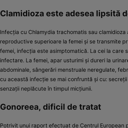
Clamidioza este adesea lipsită
Infecţia cu Chlamydia trachomatis sau clamidioza af
reproductive superioare la femei şi se transmite pr
femei, infecţia este asimptomatică. La cei la care
infectare. La femei, apar usturimi şi dureri la urina
abdominale, sângerări menstruale neregulate, febră 
cu această infecţie se mai confruntă şi cu: secreţii
senzaţii neplăcute în timpul micţiunii.
Gonoreea, dificil de tratat
Potrivit unui raport efectuat de Centrul European p