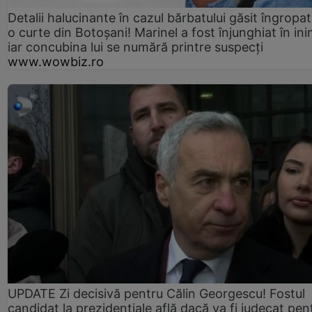
Detalii halucinante în cazul bărbatului găsit îngropat
o curte din Botoșani! Marinel a fost înjunghiat în ini
iar concubina lui se numără printre suspecți
www.wowbiz.ro
UPDATE Zi decisivă pentru Călin Georgescu! Fostul
candidat la prezidențiale află dacă va fi judecat pen