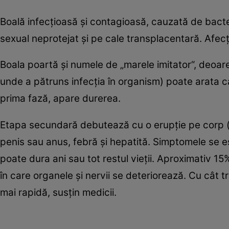
Boală infecţioasă şi contagioasă, cauzată de bacter
sexual neprotejat şi pe cale transplacentară. Afecţ
Boala poartă şi numele de „marele imitator“, deoare
unde a pătruns infecţia în organism) poate arata ca 
prima fază, apare durerea.
Etapa secundară debutează cu o erupţie pe corp (tru
penis sau anus, febră şi hepatită. Simptomele se e
poate dura ani sau tot restul vieţii. Aproximativ 15%
în care organele şi nervii se deteriorează. Cu cât
mai rapidă, susţin medicii.