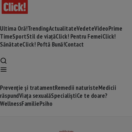
Ultima Oră!
Trending
Actualitate
Vedete
Video
Prime
Time
Sport
Stil de viață
Click! Pentru Femei
Click!
Sănătate
Click! Poftă Bună!
Contact
Prevenție și tratament
Remedii naturiste
Medicii
răspund
Viața sexuală
Specialiști
Ce te doare?
Wellness
Familie
Psiho