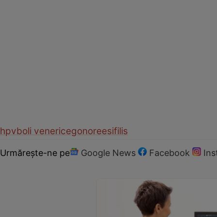
hpv
boli venerice
gonoree
sifilis
Urmărește-ne pe
Google News
Facebook
In