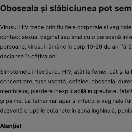
Oboseala şi slăbiciunea pot sem
Virusul HIV trece prin fluidele corporale şi vaginal
contact sexual vaginal sau anal cu o persoană infe
persoane, virusul rămâne în corp 10-20 de ani fără 
declanşa în câţiva ani.
Simptomele infecţiei cu HIV, atât la femei, cât şi la b
concentrare, tuse uscată, cefalee, oboseală, dureri
membrelor, pierdere inexplicabilă în greutate, febră
şi palme. La femei mai apar şi infecţiile vaginale f
dezvoltă erupţiile cutanate în zona inghinală, peni
Atenţie!