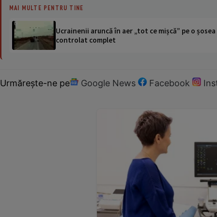
MAI MULTE PENTRU TINE
Ucrainenii aruncă în aer „tot ce mișcă” pe o șose
controlat complet
Urmărește-ne pe
Google News
Facebook
In