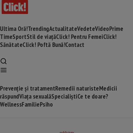
Ultima Oră!
Trending
Actualitate
Vedete
Video
Prime
Time
Sport
Stil de viață
Click! Pentru Femei
Click!
Sănătate
Click! Poftă Bună!
Contact
Prevenție și tratament
Remedii naturiste
Medicii
răspund
Viața sexuală
Specialiști
Ce te doare?
Wellness
Familie
Psiho