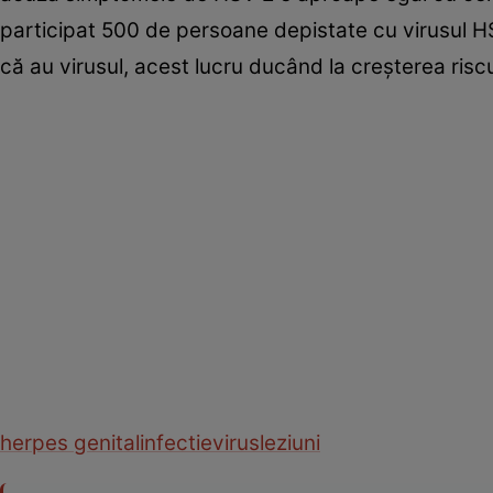
participat 500 de persoane depistate cu virusul HS
că au virusul, acest lucru ducând la creşterea riscu
herpes genital
infectie
virus
leziuni