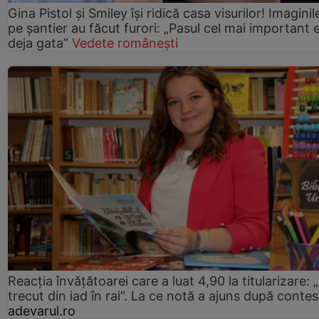
Gina Pistol și Smiley își ridică casa visurilor! Imaginil
pe șantier au făcut furori: „Pasul cel mai important 
deja gata”
Vedete românești
Reacția învățătoarei care a luat 4,90 la titularizare:
trecut din iad în rai”. La ce notă a ajuns după contes
adevarul.ro