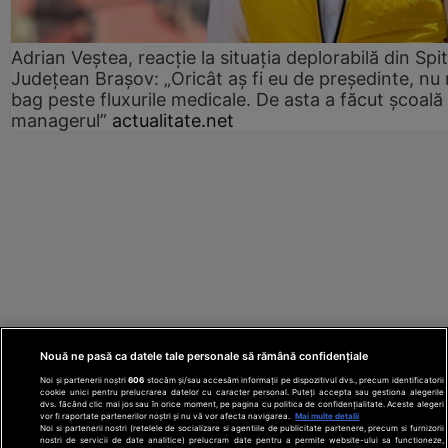
Adrian Veștea, reacție la situația deplorabilă din Spit
Județean Brașov: „Oricât aș fi eu de președinte, nu
bag peste fluxurile medicale. De asta a făcut școală
managerul”
actualitate.net
Nouă ne pasă ca datele tale personale să rămână confidențiale
Noi și partenerii noștri
606
stocăm și/sau accesăm informații pe dispozitivul dvs., precum identificatorii
cookie unici pentru prelucrarea datelor cu caracter personal. Puteți accepta sau gestiona alegerile
dvs. făcând clic mai jos sau în orice moment, pe pagina cu politica de confidențialitate. Aceste alegeri
vor fi raportate partenerilor noștri și nu vă vor afecta navigarea.
Mai multe detalii
Noi si partenerii nostri (retelele de socializare si agentiile de publicitate partenere, precum si furnizorii
nostri de servicii de date analitice) prelucram date pentru a permite website-ului sa functioneze,