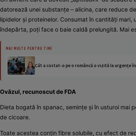
datorează unei substanţe – alicina, care reduce d
lipidelor şi proteinelor. Consumat în cantităţi mari,
îndepărta, poţi face o baie caldă prelungită. Mai e
MAI MULTE PENTRU TINE
Cât a costat-o pe o româncă o vizită la urgențe în
Ovăzul, recunoscut de FDA
Dieta bogată în spanac, seminţe şi în usturoi mai p
de cicoare.
Toate acestea conţin fibre solubile, cu efect de red