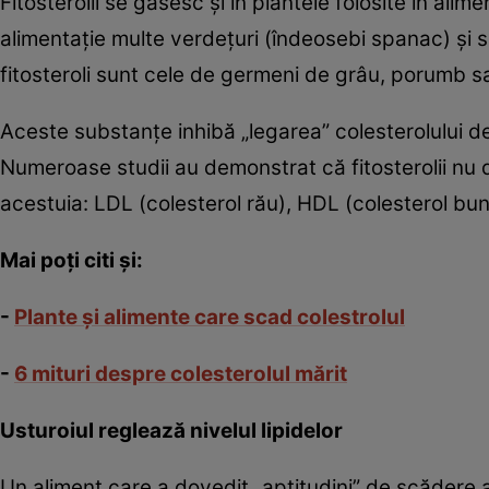
Fitosterolii se găsesc şi în plantele folosite în alim
alimentaţie multe verdeţuri (îndeosebi spanac) şi s
fitosteroli sunt cele de germeni de grâu, porumb sa
Aceste substanţe inhibă „legarea” colesterolului de
Numeroase studii au demonstrat că fitosterolii nu do
acestuia: LDL (colesterol rău), HDL (colesterol bun) 
Mai poţi citi şi:
-
Plante şi alimente care scad colestrolul
-
6 mituri despre colesterolul mărit
Usturoiul reglează nivelul lipidelor
Un aliment care a dovedit „aptitudini” de scădere a c