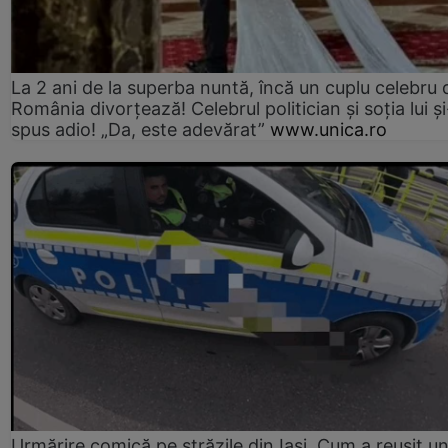
La 2 ani de la superba nuntă, încă un cuplu celebru 
România divorțează! Celebrul politician și soția lui ș
spus adio! „Da, este adevărat”
www.unica.ro
Urmărire comică pe străzile din Iași. Cum a reușit u