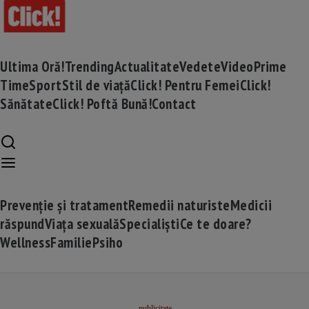
Ultima Oră!
Trending
Actualitate
Vedete
Video
Prime
Time
Sport
Stil de viață
Click! Pentru Femei
Click!
Sănătate
Click! Poftă Bună!
Contact
Prevenție și tratament
Remedii naturiste
Medicii
răspund
Viața sexuală
Specialiști
Ce te doare?
Wellness
Familie
Psiho