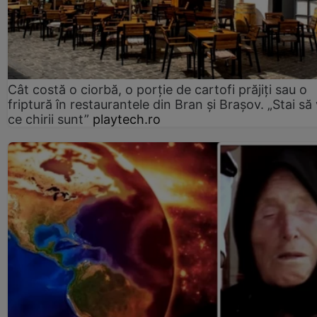
Cât costă o ciorbă, o porţie de cartofi prăjiţi sau o
friptură în restaurantele din Bran şi Braşov. „Stai să
ce chirii sunt”
playtech.ro