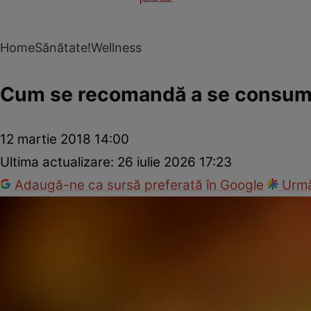
Home
Sănătate!
Wellness
Cum se recomandă a se consum
12 martie 2018 14:00
Ultima actualizare:
26 iulie 2026 17:23
Adaugă-ne ca sursă preferată în Google
Urmă