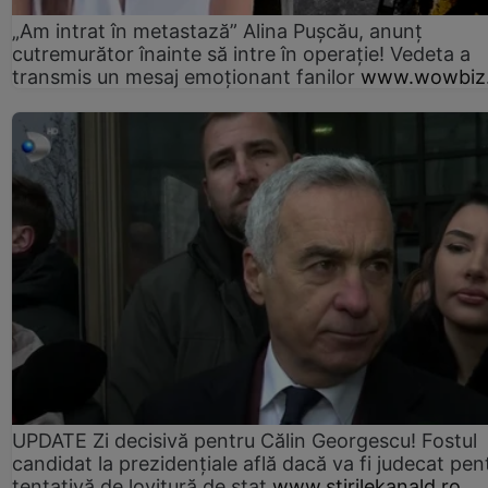
„Am intrat în metastază” Alina Pușcău, anunț
cutremurător înainte să intre în operație! Vedeta a
transmis un mesaj emoționant fanilor
www.wowbiz.
UPDATE Zi decisivă pentru Călin Georgescu! Fostul
candidat la prezidențiale află dacă va fi judecat pen
tentativă de lovitură de stat
www.stirilekanald.ro