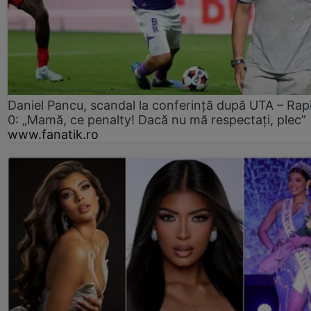
Daniel Pancu, scandal la conferință după UTA – Rap
0: „Mamă, ce penalty! Dacă nu mă respectați, plec”
www.fanatik.ro