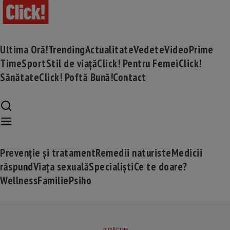
Ultima Oră!
Trending
Actualitate
Vedete
Video
Prime
Time
Sport
Stil de viață
Click! Pentru Femei
Click!
Sănătate
Click! Poftă Bună!
Contact
Prevenție și tratament
Remedii naturiste
Medicii
răspund
Viața sexuală
Specialiști
Ce te doare?
Wellness
Familie
Psiho