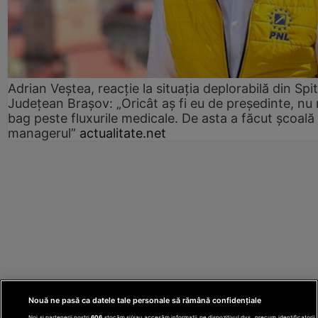
Adrian Veștea, reacție la situația deplorabilă din Spit
Județean Brașov: „Oricât aș fi eu de președinte, nu
bag peste fluxurile medicale. De asta a făcut școală
managerul”
actualitate.net
Nouă ne pasă ca datele tale personale să rămână confidențiale
Noi și partenerii noștri
606
stocăm și/sau accesăm informații pe dispozitivul dvs., precum identificatorii