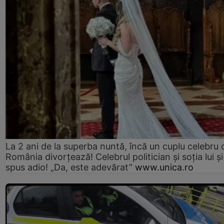
La 2 ani de la superba nuntă, încă un cuplu celebru 
România divorțează! Celebrul politician și soția lui ș
spus adio! „Da, este adevărat”
www.unica.ro