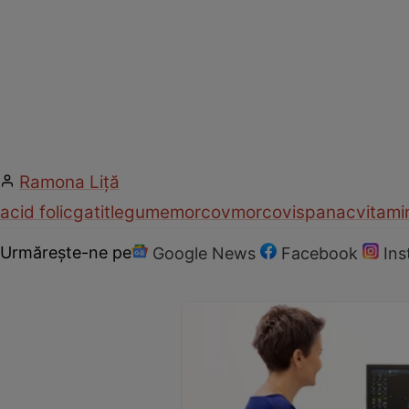
Ramona Liţă
acid folic
gatit
legume
morcov
morcovi
spanac
vitami
Urmărește-ne pe
Google News
Facebook
In