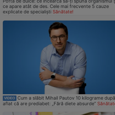
Pofta de dulce: ce încearcă să-ți spună organismul ș
ce apare atât de des. Cele mai frecvente 5 cauze
explicate de specialiști
Sănătate!
Cum a slăbit Mihail Pautov 10 kilograme după
VIDEO
aflat că are prediabet: „Fără diete absurde”
Sănătat