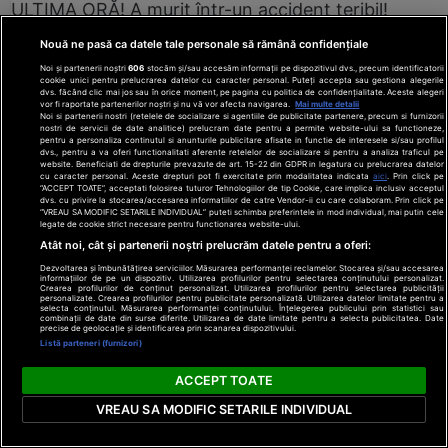
ULTIMA ORĂ! A murit într-un accident teribil!
www.cancan.ro
Nouă ne pasă ca datele tale personale să rămână confidențiale
Noi și partenerii noștri
606
stocăm și/sau accesăm informații pe dispozitivul dvs., precum identificatorii
cookie unici pentru prelucrarea datelor cu caracter personal. Puteți accepta sau gestiona alegerile
dvs. făcând clic mai jos sau în orice moment, pe pagina cu politica de confidențialitate. Aceste alegeri
vor fi raportate partenerilor noștri și nu vă vor afecta navigarea.
Mai multe detalii
Noi si partenerii nostri (retelele de socializare si agentiile de publicitate partenere, precum si furnizorii
nostri de servicii de date analitice) prelucram date pentru a permite website-ului sa functioneze,
pentru a personaliza continutul si anunturile publicitare afisate in functie de interesele si/sau profilul
dvs., pentru a va oferi functionalitati aferente retelelor de socializare si pentru a analiza traficul pe
website. Beneficiati de drepturile prevazute de art. 15-22 din GDPR in legatura cu prelucrarea datelor
cu caracter personal. Aceste drepturi pot fi exercitate prin modalitatea indicata
aici
. Prin click pe
“ACCEPT TOATE”, acceptati folosirea tuturor Tehnologiilor de tip Cookie, care implica inclusiv acceptul
dvs. cu privire la stocarea/accesarea informatiilor de catre Vendor-ii cu care colaboram. Prin click pe
“VREAU SA MODIFIC SETARILE INDIVIDUAL” puteti schimba preferintele in mod individual, mai putin cele
legate de cookie strict necesare pentru functionarea website-ului.
Atât noi, cât și partenerii noștri prelucrăm datele pentru a oferi:
Dezvoltarea și îmbunătățirea serviciilor. Măsurarea performanței reclamelor. Stocarea și/sau accesarea
informațiilor de pe un dispozitiv. Utilizarea profilurilor pentru selectarea conținutului personalizat.
Crearea profilurilor de conținut personalizat. Utilizarea profilurilor pentru selectarea publicității
personalizate. Crearea profilurilor pentru publicitate personalizată. Utilizarea datelor limitate pentru a
selecta conținutul. Măsurarea performanței conținutului. Înțelegerea publicului prin statistici sau
combinații de date din surse diferite. Utilizarea de date limitate pentru a selecta publicitatea. Date
precise de geolocație și identificarea prin scanarea dispozitivului.
Listă parteneri (furnizori)
ACCEPT TOATE
VREAU SA MODIFIC SETARILE INDIVIDUAL