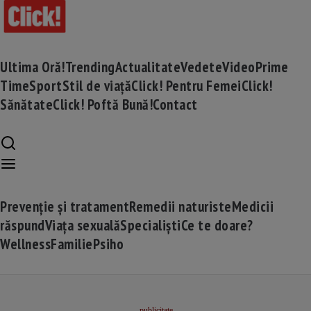
Ultima Oră!
Trending
Actualitate
Vedete
Video
Prime
Time
Sport
Stil de viață
Click! Pentru Femei
Click!
Sănătate
Click! Poftă Bună!
Contact
Prevenție și tratament
Remedii naturiste
Medicii
răspund
Viața sexuală
Specialiști
Ce te doare?
Wellness
Familie
Psiho