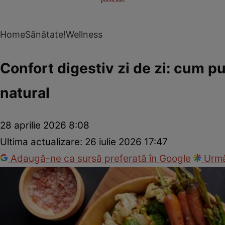
Home
Sănătate!
Wellness
Confort digestiv zi de zi: cum pu
natural
28 aprilie 2026 8:08
Ultima actualizare:
26 iulie 2026 17:47
Adaugă-ne ca sursă preferată în Google
Urmă