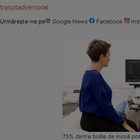
tranzit
advertorial
Urmărește-ne pe
Google News
Facebook
In
75% dintre bolile de inimă pot