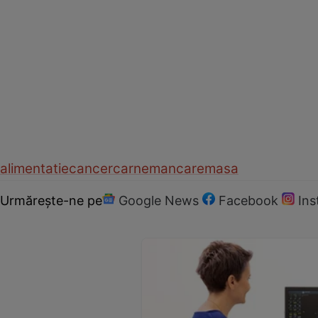
alimentatie
cancer
carne
mancare
masa
Urmărește-ne pe
Google News
Facebook
In