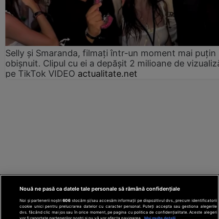
Selly și Smaranda, filmați într-un moment mai puțin
obișnuit. Clipul cu ei a depășit 2 milioane de vizualiz
pe TikTok VIDEO
actualitate.net
Nouă ne pasă ca datele tale personale să rămână confidențiale
Noi și partenerii noștri
606
stocăm și/sau accesăm informații pe dispozitivul dvs., precum identificatorii
cookie unici pentru prelucrarea datelor cu caracter personal. Puteți accepta sau gestiona alegerile
dvs. făcând clic mai jos sau în orice moment, pe pagina cu politica de confidențialitate. Aceste alegeri
vor fi raportate partenerilor noștri și nu vă vor afecta navigarea.
Mai multe detalii