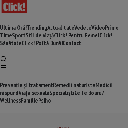
Ultima Oră!
Trending
Actualitate
Vedete
Video
Prime
Time
Sport
Stil de viață
Click! Pentru Femei
Click!
Sănătate
Click! Poftă Bună!
Contact
Prevenție și tratament
Remedii naturiste
Medicii
răspund
Viața sexuală
Specialiști
Ce te doare?
Wellness
Familie
Psiho