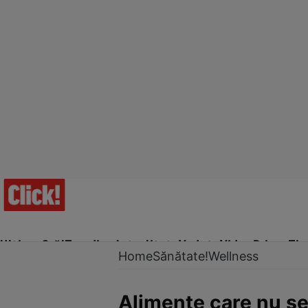
Ultima Oră!
Trending
Actualitate
Vedete
Video
Prime Ti
Home
Sănătate!
Wellness
Alimente care nu s