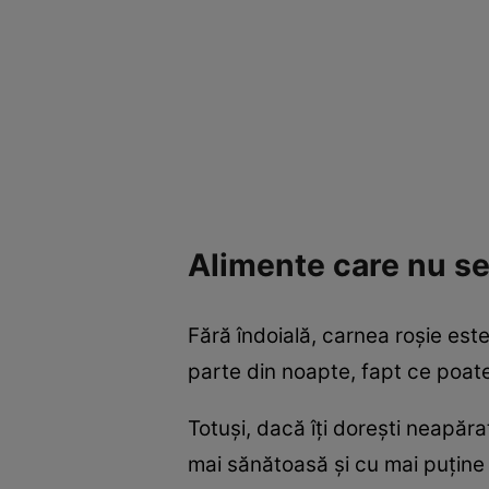
Alimente care nu s
Fără îndoială, carnea roşie est
parte din noapte, fapt ce poate
Totuşi, dacă îţi doreşti neapă
mai sănătoasă şi cu mai puţine 