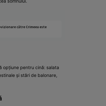
tea somnului.
rovizionare către Crimeea este
 opţiune pentru cină: salata
estinale şi stări de balonare,
ă