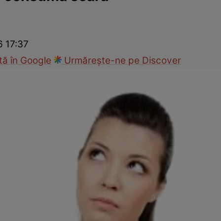
nd
Viața sexuală
Specialiști
Ce te doare?
Wellness
Famili
6 17:37
ă în Google
Urmărește-ne pe Discover