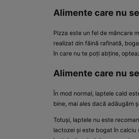
Alimente care nu s
Pizza este un fel de mâncare ma
realizat din făină rafinată, bog
în care nu te poţi abţine, optea
Alimente care nu se
În mod normal, laptele cald es
bine, mai ales dacă adăugăm şi
Totuşi, laptele nu este recoma
lactozei şi este bogat în calc