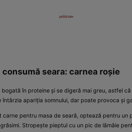
e consumă seara: carnea roşie
e bogată în proteine
şi se digeră mai greu, astfel că
 întârzia apariţia somnului, dar poate provoca şi g
rat carne pentru masa de seară, optează pentru un p
grăsimi. Stropeşte pieptul cu un pic de lămâie pent