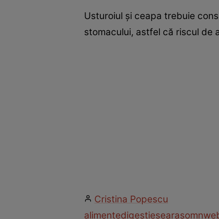
Usturoiul şi ceapa trebuie con
stomacului, astfel că riscul de 
Cristina Popescu
alimente
digestie
seara
somn
we