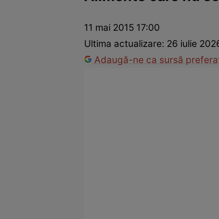
Prevenție și tratament
Remedii naturiste
Medicii răspu
11 mai 2015 17:00
Ultima actualizare:
26 iulie 202
Adaugă-ne ca sursă preferat