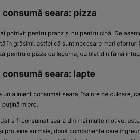
e consumă seara: pizza
i potrivit pentru prânz şi nu pentru cină. De asem
ată în grăsimi, astfel că sunt necesare mari eforturi 
ză pentru o pizza cu legume, cu blat din făină integ
 consumă seara: lapte
te un aliment consumat seara, înainte de culcare, c
 puţină miere.
ndat a fi consumat seara din mai multe motive: est
iu şi proteine animale, două componente care îngre