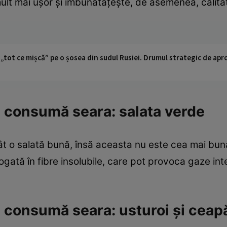
mult mai uşor şi îmbunătăţeşte, de asemenea, calita
 „tot ce mișcă” pe o șosea din sudul Rusiei. Drumul strategic de ap
 consumă seara: salata verde
t o salată bună, însă aceasta nu este cea mai bună
bogată în fibre insolubile, care pot provoca gaze int
 consumă seara: usturoi şi ceap