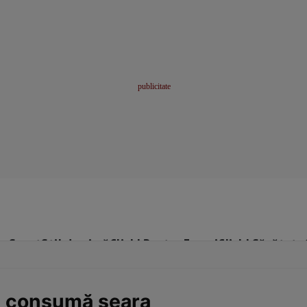
me
Sport
Stil de viață
Click! Pentru Femei
Click! Sănătate
e consumă seara