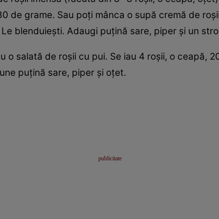
80 de grame. Sau poţi mânca o supă cremă de roşii.
. Le blenduieşti. Adaugi puţină sare, piper şi un str
u o salată de roşii cu pui. Se iau 4 roşii, o ceapă,
ne puţină sare, piper şi oţet.