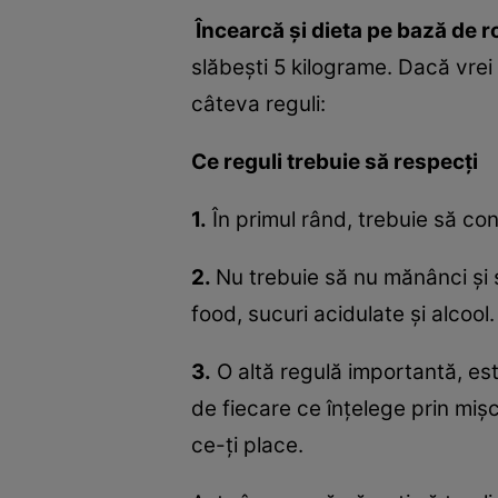
Încearcă şi dieta pe bază de ro
slăbeşti 5 kilograme. Dacă vrei
câteva reguli:
Ce reguli trebuie să respecţi
1.
În primul rând, trebuie să cons
2.
Nu trebuie să nu mănânci şi să 
food, sucuri acidulate şi alcool.
3.
O altă regulă importantă, est
de fiecare ce înţelege prin mişc
ce-ţi place.