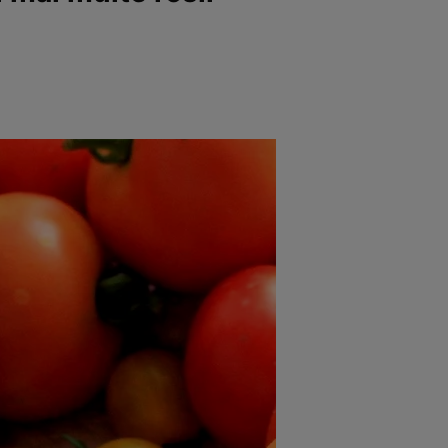
e
Psiho