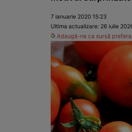
Prevenție și tratament
Remedii naturiste
Medicii răspu
7 ianuarie 2020 15:23
Ultima actualizare:
26 iulie 202
Adaugă-ne ca sursă preferat