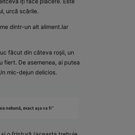
altceva îţi face plăcere. Este
l, urcă scările.
e dintr-un alt aliment.Iar
uc făcut din câteva roşii, un
ou fiert. De asemenea, ai putea
Un mic-dejun delicios.
ia nebună, exact așa va fi”
 şi o friptură (aceasta trebuie