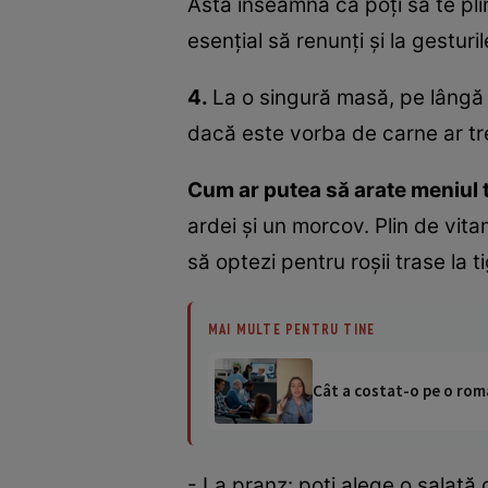
Asta înseamnă că poţi să te plim
esenţial să renunţi şi la gesturil
4.
La o singură masă, pe lângă 
dacă este vorba de carne ar tre
Cum ar putea să arate meniul t
ardei şi un morcov. Plin de vita
să optezi pentru roşii trase la 
MAI MULTE PENTRU TINE
Cât a costat-o pe o româ
- La pranz: poţi alege o salată 