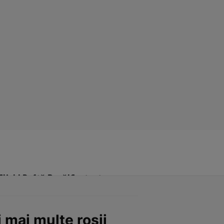
Click! Poftă Bună!
Contact
 mai multe rosii