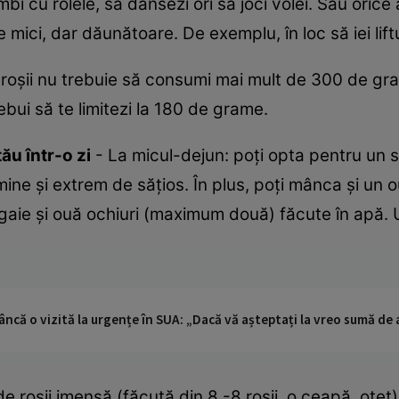
bi cu rolele, să dansezi ori să joci volei. Sau orice 
e mici, dar dăunătoare. De exemplu, în loc să iei liftu
roşii nu trebuie să consumi mai mult de 300 de gram
bui să te limitezi la 180 de grame.
ău într-o zi
- La micul-dejun: poţi opta pentru un s
mine şi extrem de săţios. În plus, poţi mânca şi un 
tigaie şi ouă ochiuri (maximum două) făcute în apă. 
ncă o vizită la urgențe în SUA: „Dacă vă așteptați la vreo sumă de a
de roşii imensă (făcută din 8 -8 roşii, o ceapă, oţet)