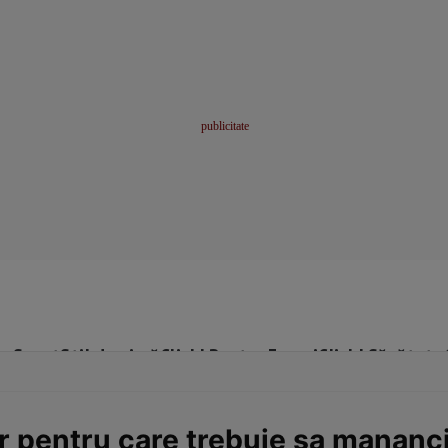
me
Sport
Stil de viață
Click! Pentru Femei
Click! Sănătate
r pentru care trebuie sa mananci