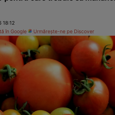
nd
Viața sexuală
Specialiști
Ce te doare?
Wellness
Famili
6 18:12
ă în Google
Urmărește-ne pe Discover