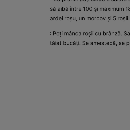
să aibă între 100 şi maximum 1
ardei roşu, un morcov şi 5 roşii
: Poţi mânca roşii cu brânză. Sa
tăiat bucăţi. Se amestecă, se pu