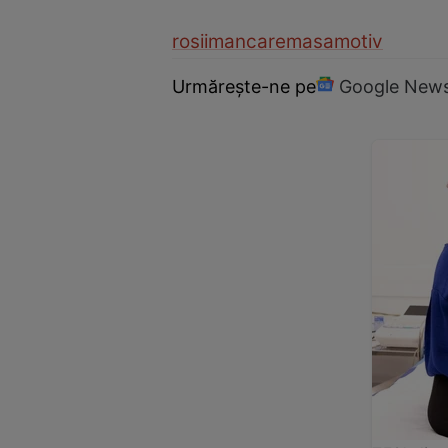
rosii
mancare
masa
motiv
Urmărește-ne pe
Google New