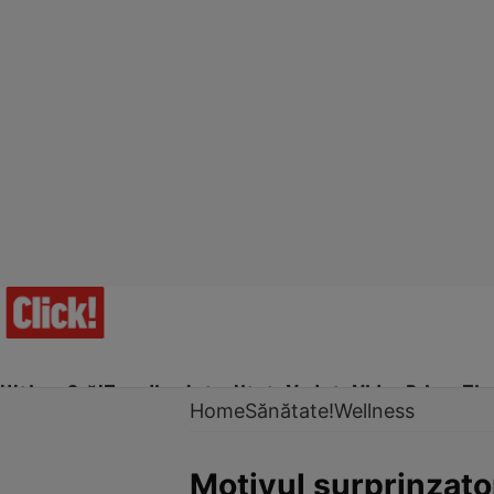
Ultima Oră!
Trending
Actualitate
Vedete
Video
Prime Ti
Home
Sănătate!
Wellness
Motivul surprinzato