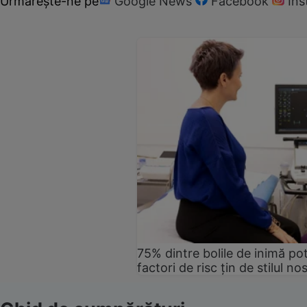
Urmărește-ne pe
Google News
Facebook
In
75% dintre bolile de inimă pot
factori de risc țin de stilul no