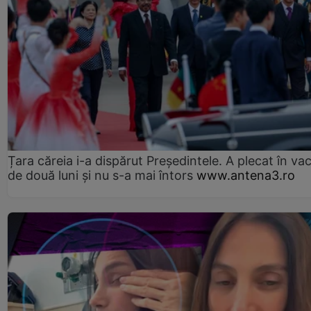
Țara căreia i-a dispărut Președintele. A plecat în va
de două luni și nu s-a mai întors
www.antena3.ro