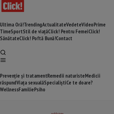
Ultima Oră!
Trending
Actualitate
Vedete
Video
Prime
Time
Sport
Stil de viață
Click! Pentru Femei
Click!
Sănătate
Click! Poftă Bună!
Contact
Prevenție și tratament
Remedii naturiste
Medicii
răspund
Viața sexuală
Specialiști
Ce te doare?
Wellness
Familie
Psiho