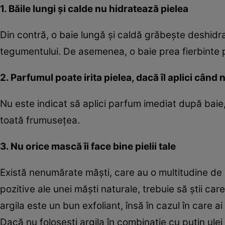
1. Băile lungi şi calde nu hidratează pielea
Din contră, o baie lungă şi caldă grăbeşte deshidrat
tegumentului. De asemenea, o baie prea fierbinte 
2. Parfumul poate irita pielea, dacă îl aplici când 
Nu este indicat să aplici parfum imediat după baie, câ
toată frumuseţea.
3. Nu orice mască îi face bine pielii tale
Există nenumărate măşti, care au o multitudine de e
pozitive ale unei măşti naturale, trebuie să ştii car
argila este un bun exfoliant, însă în cazul în care a
Dacă nu foloseşti argila în combinaţie cu puţin ulei d