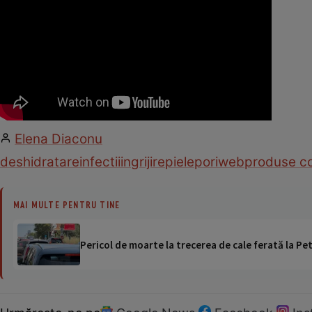
Elena Diaconu
deshidratare
infectii
ingrijire
piele
pori
web
produse c
MAI MULTE PENTRU TINE
Pericol de moarte la trecerea de cale ferată la Pet