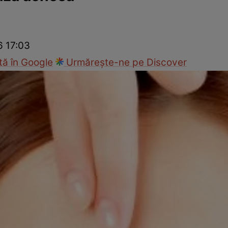
nd
Viața sexuală
Specialiști
Ce te doare?
Wellness
Famili
6 17:03
ă în Google
Urmărește-ne pe Discover