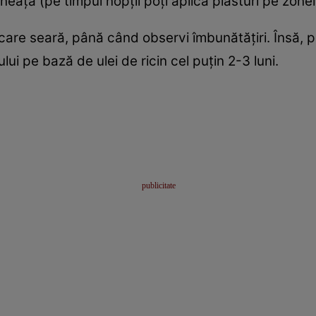
neaţa (pe timpul nopţii poţi aplica plasturi pe zonel
re seară, până când observi îmbunătăţiri. Însă, pe
 pe bază de ulei de ricin cel puţin 2-3 luni.