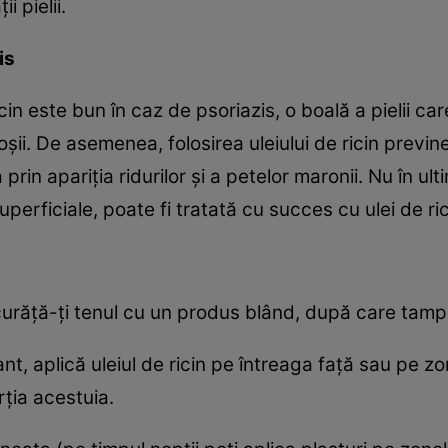
 pielii.
is
 ricin este bun în caz de psoriazis, o boală a pielii 
oşii. De asemenea, folosirea uleiului de ricin previ
prin apariţia ridurilor şi a petelor maronii. Nu în ul
perficiale, poate fi tratată cu succes cu ulei de ric
 curăţă-ţi tenul cu un produs blând, după care tam
nt, aplică uleiul de ricin pe întreaga faţă sau pe z
ţia acestuia.