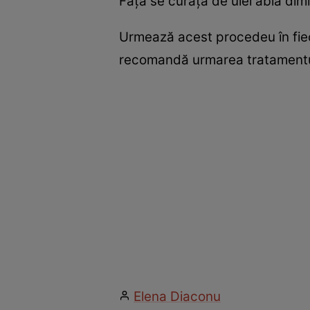
Faţa se curăţă de ulei abia dimi
Urmează acest procedeu în fieca
recomandă urmarea tratamentului
Elena Diaconu