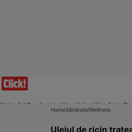
Ultima Oră!
Trending
Actualitate
Vedete
Video
Prime Ti
Home
Sănătate!
Wellness
Uleiul de ricin trat