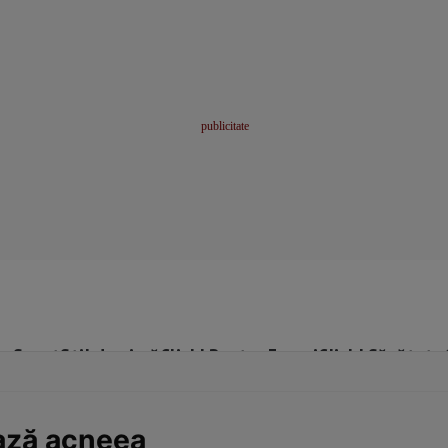
me
Sport
Stil de viață
Click! Pentru Femei
Click! Sănătate
ează acneea