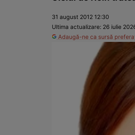
Prevenție și tratament
Remedii naturiste
Medicii răspu
31 august 2012 12:30
Ultima actualizare:
26 iulie 202
Adaugă-ne ca sursă preferat