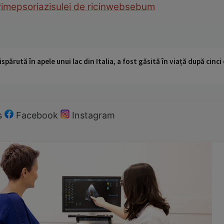
rime
psoriazis
ulei de ricin
web
sebum
ispărută în apele unui lac din Italia, a fost găsită în viață după cin
s
Facebook
Instagram