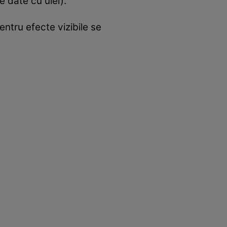
e date cu ulei).
ntru efecte vizibile se