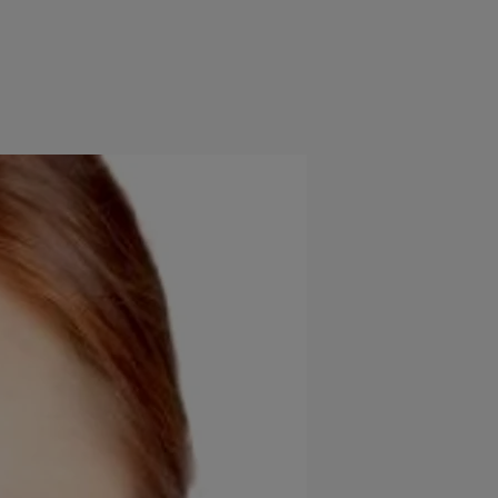
e
Psiho