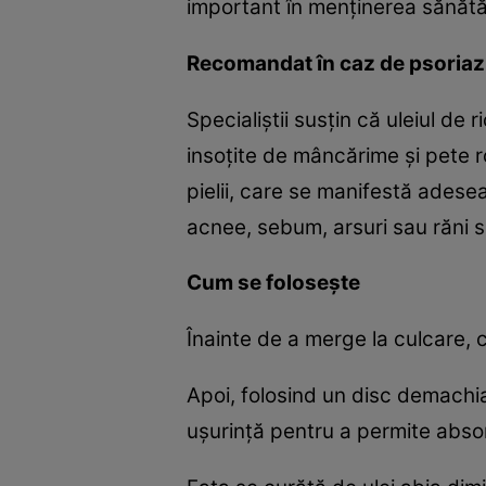
important în menţinerea sănătăţii
Recomandat în caz de psoriaz
Specialiştii susţin că uleiul de
insoţite de mâncărime şi pete r
pielii, care se manifestă adesea 
acnee, sebum, arsuri sau răni su
Cum se foloseşte
Înainte de a merge la culcare,
Apoi, folosind un disc demachia
uşurinţă pentru a permite absor