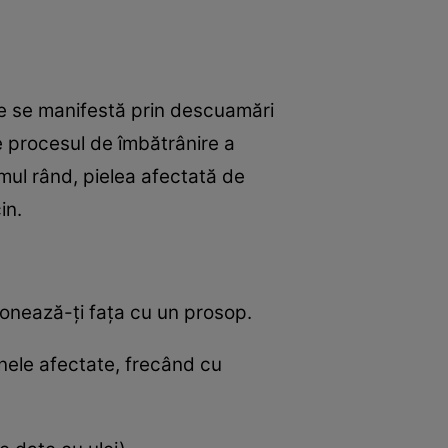
care se manifestă prin descuamări
ne procesul de îmbătrânire a
timul rând, pielea afectată de
in.
ponează-ţi faţa cu un prosop.
onele afectate, frecând cu