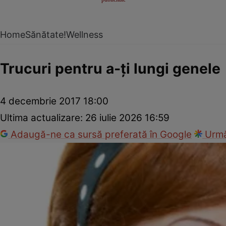
Home
Sănătate!
Wellness
Trucuri pentru a-ţi lungi genele
4 decembrie 2017 18:00
Ultima actualizare:
26 iulie 2026 16:59
Adaugă-ne ca sursă preferată în Google
Urmă