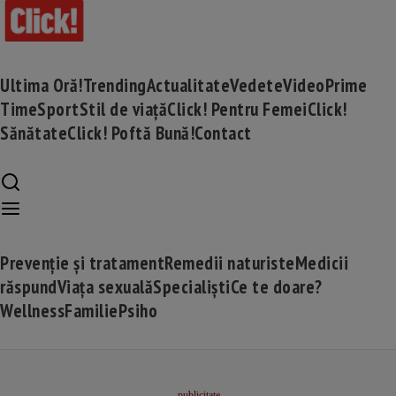
Ultima Oră!
Trending
Actualitate
Vedete
Video
Prime
Time
Sport
Stil de viață
Click! Pentru Femei
Click!
Sănătate
Click! Poftă Bună!
Contact
Prevenție și tratament
Remedii naturiste
Medicii
răspund
Viața sexuală
Specialiști
Ce te doare?
Wellness
Familie
Psiho