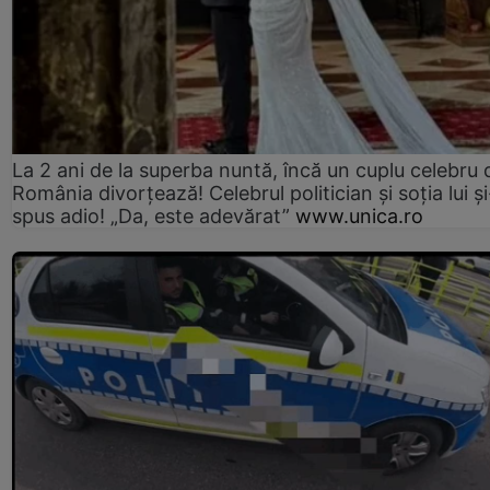
La 2 ani de la superba nuntă, încă un cuplu celebru 
România divorțează! Celebrul politician și soția lui ș
spus adio! „Da, este adevărat”
www.unica.ro