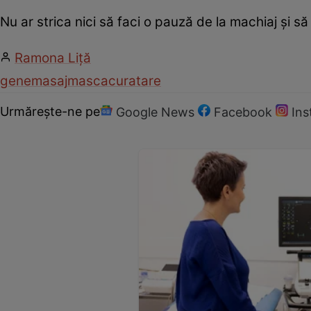
Nu ar strica nici să faci o pauză de la machiaj şi să 
Ramona Liţă
gene
masaj
masca
curatare
Urmărește-ne pe
Google News
Facebook
In