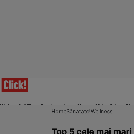
Ultima Oră!
Trending
Actualitate
Vedete
Video
Prime Ti
Home
Sănătate!
Wellness
Top 5 cele mai mari 