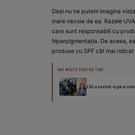
Deşi nu ne putem imagina viaţa 
mare nevoie de ea. Razele UVA 
care sunt responsabili cu produ
hiperpigmentaţia. De aceea, es
produse cu SPF cât mai ridicat a
MAI MULTE PENTRU TINE
Cât a costat-o pe o româ