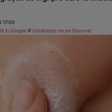
nd
Viața sexuală
Specialiști
Ce te doare?
Wellness
Famili
6 17:00
ă în Google
Urmărește-ne pe Discover