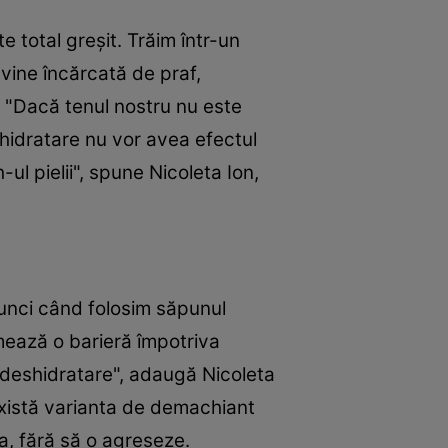
e total greşit. Trăim într-un
evine încărcată de praf,
a. "Dacă tenul nostru nu este
e hidratare nu vor avea efectul
l pielii", spune Nicoleta Ion,
unci când folosim săpunul
rmează o barieră împotriva
de deshidratare", adaugă Nicoleta
xistă varianta de demachiant
, fără să o agreseze.