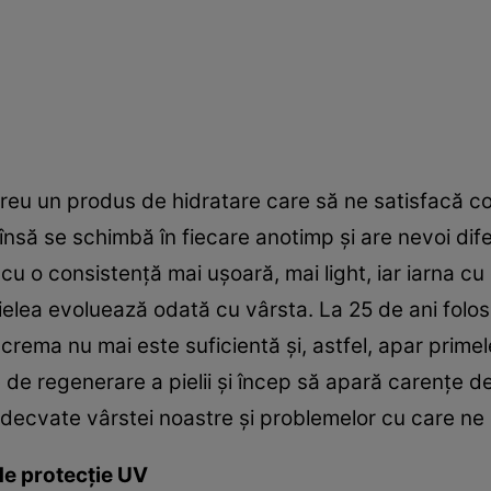
reu un produs de hidratare care să ne satisfacă co
însă se schimbă în fiecare anotimp şi are nevoi dife
u o consistenţă mai uşoară, mai light, iar iarna cu
Pielea evoluează odată cu vârsta. La 25 de ani folo
crema nu mai este suficientă şi, astfel, apar primel
e de regenerare a pielii şi încep să apară carenţe 
decvate vârstei noastre şi problemelor cu care ne
de protecţie UV