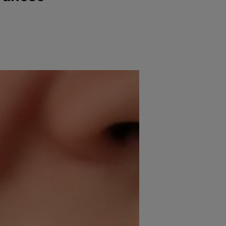
e
Psiho