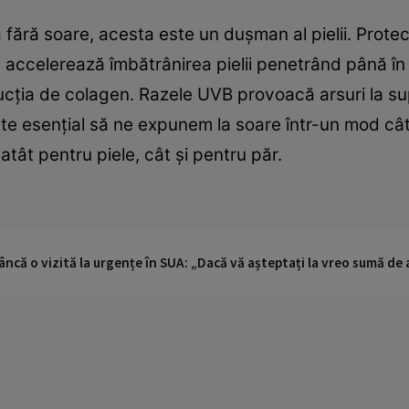
fără soare, acesta este un duşman al pielii. Prote
accelerează îmbătrânirea pielii penetrând până în 
cţia de colagen. Razele UVB provoacă arsuri la supr
te esenţial să ne expunem la soare într-un mod cât 
tât pentru piele, cât şi pentru păr.
ncă o vizită la urgențe în SUA: „Dacă vă așteptați la vreo sumă de a