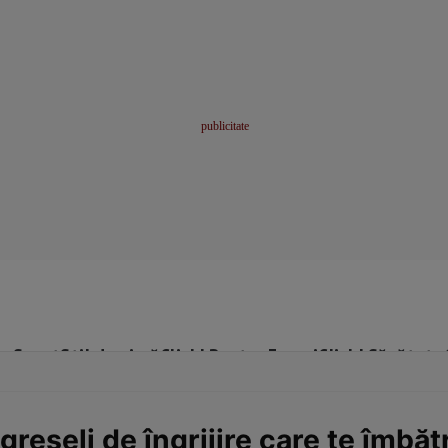
me
Sport
Stil de viață
Click! Pentru Femei
Click! Sănătate
greşeli de îngrijire care te îmbă