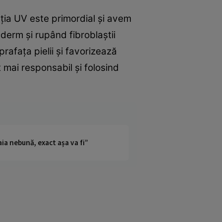
cţia UV este primordial şi avem
derm şi rupând fibroblaştii
afaţa pielii şi favorizează
mai responsabil şi folosind
ia nebună, exact așa va fi”