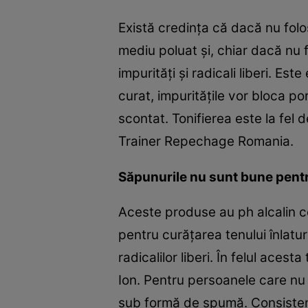
Există credinţa că dacă nu folos
mediu poluat şi, chiar dacă nu 
impurităţi şi radicali liberi. E
curat, impurităţile vor bloca po
scontat. Tonifierea este la fel
Trainer Repechage Romania.
Săpunurile nu sunt bune pentr
Aceste produse au ph alcalin c
pentru curăţarea tenului înlatur
radicalilor liberi. În felul ace
Ion. Pentru persoanele care n
sub formă de spumă. Consisten