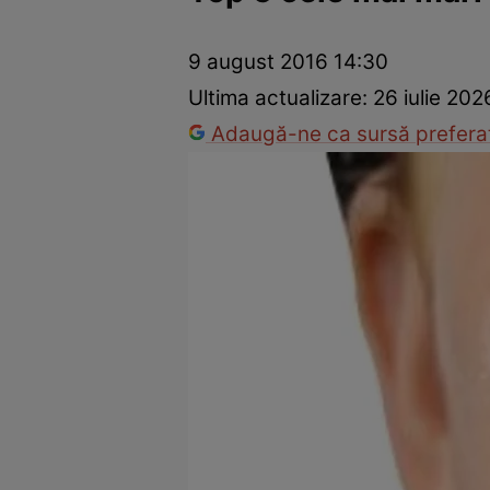
Prevenție și tratament
Remedii naturiste
Medicii răspu
9 august 2016 14:30
Ultima actualizare:
26 iulie 202
Adaugă-ne ca sursă preferat