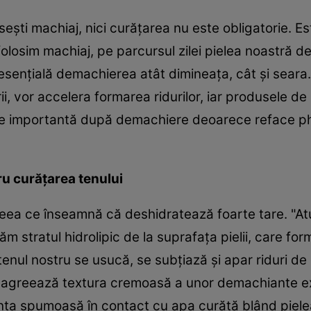
eşti machiaj, nici curăţarea nu este obligatorie. Est
folosim machiaj, pe parcursul zilei pielea noastră d
ste esenţială demachierea atât dimineaţa, cât şi sear
rii, vor accelera formarea ridurilor, iar produsele d
 de importantă după demachiere deoarece reface ph-u
u curăţarea tenului
eea ce înseamnă că deshidratează foarte tare. "At
ăm stratul hidrolipic de la suprafaţa pielii, care fo
sta tenul nostru se usucă, se subţiază şi apar riduri 
u agreează textura cremoasă a unor demachiante e
ţa spumoasă în contact cu apa curăţă blând pielea