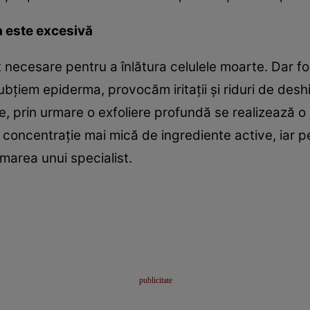
a este excesivă
t necesare pentru a înlătura celulele moarte. Dar f
bţiem epiderma, provocăm iritaţii şi riduri de deshid
e, prin urmare o exfoliere profundă se realizează o
o concentraţie mai mică de ingrediente active, iar p
marea unui specialist.