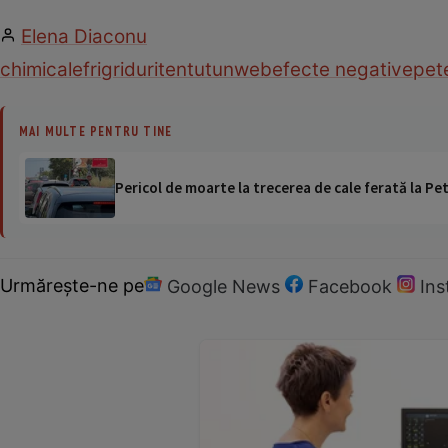
Elena Diaconu
chimicale
frig
riduri
ten
tutun
web
efecte negative
pet
MAI MULTE PENTRU TINE
Pericol de moarte la trecerea de cale ferată la Pet
Urmărește-ne pe
Google News
Facebook
In