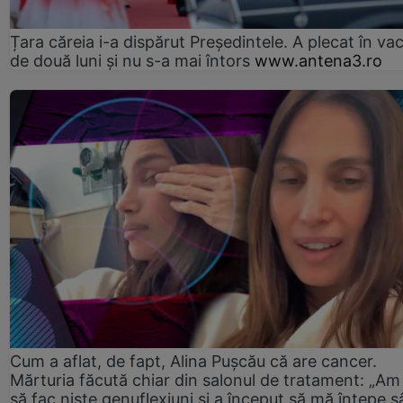
Țara căreia i-a dispărut Președintele. A plecat în va
de două luni și nu s-a mai întors
www.antena3.ro
Cum a aflat, de fapt, Alina Pușcău că are cancer.
Mărturia făcută chiar din salonul de tratament: „Am
să fac niște genuflexiuni și a început să mă înțepe s