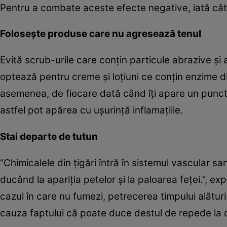
Pentru a combate aceste efecte negative, iată câtev
Foloseşte produse care nu agresează tenul
Evită scrub-urile care conţin particule abrazive şi 
optează pentru creme şi loţiuni ce conţin enzime d
asemenea, de fiecare dată când îţi apare un punct n
astfel pot apărea cu uşurinţă inflamaţiile.
Stai departe de tutun
“Chimicalele din ţigări întră în sistemul vascular s
ducând la apariţia petelor şi la paloarea feţei.”, ex
cazul în care nu fumezi, petrecerea timpului alături
cauza faptului că poate duce destul de repede la 