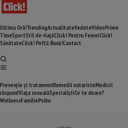
Ultima Oră!
Trending
Actualitate
Vedete
Video
Prime
Time
Sport
Stil de viață
Click! Pentru Femei
Click!
Sănătate
Click! Poftă Bună!
Contact
Prevenție și tratament
Remedii naturiste
Medicii
răspund
Viața sexuală
Specialiști
Ce te doare?
Wellness
Familie
Psiho