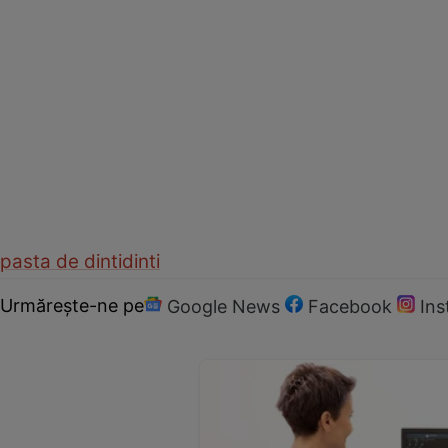
pasta de dinti
dinti
Urmărește-ne pe
Google News
Facebook
In