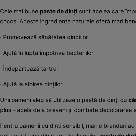
Cele mai bune
paste de dinți
sunt acelea care împro
cocos. Aceste ingrediente naturale oferă mari benef
· Promovează sănătatea gingiilor
· Ajută în lupta împotriva bacteriilor
· Îndepărtează tartrul
· Ajută la albirea dinților.
Unii oameni aleg să utilizeze o pastă de dinți cu
că
plus – acela de a preveni și combate decolorarea su
Pentru oamenii cu dinți sensibil, marile branduri au
pot achiziționa din magazinele online
paste de dinț