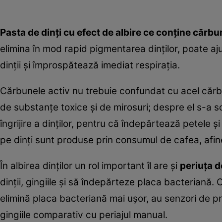
Pasta de dinți cu efect de albire ce conține cărbu
elimina în mod rapid pigmentarea dinților, poate aju
dinții și împrospătează imediat respirația.
Cărbunele activ nu trebuie confundat cu acel cărb
de substanțe toxice și de mirosuri; despre el s-a sc
îngrijire a dinților, pentru că îndepărtează petele
pe dinți sunt produse prin consumul de cafea, afine
În albirea dinților un rol important îl are și
periuța d
dinții, gingiile și să îndepărteze placa bacteriană.
elimină placa bacteriană mai ușor, au senzori de pr
gingiile comparativ cu periajul manual.