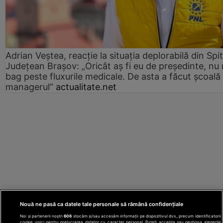
Adrian Veștea, reacție la situația deplorabilă din Spit
Județean Brașov: „Oricât aș fi eu de președinte, nu
bag peste fluxurile medicale. De asta a făcut școală
managerul”
actualitate.net
Nouă ne pasă ca datele tale personale să rămână confidențiale
Noi și partenerii noștri
606
stocăm și/sau accesăm informații pe dispozitivul dvs., precum identificatorii
cookie unici pentru prelucrarea datelor cu caracter personal. Puteți accepta sau gestiona alegerile