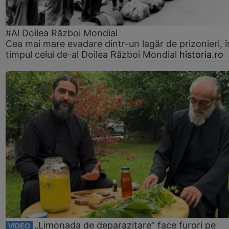
#Al Doilea Război Mondial
Cea mai mare evadare dintr-un lagăr de prizonieri, î
timpul celui de-al Doilea Război Mondial
historia.ro
„Limonada de deparazitare” face furori pe
VIDEO