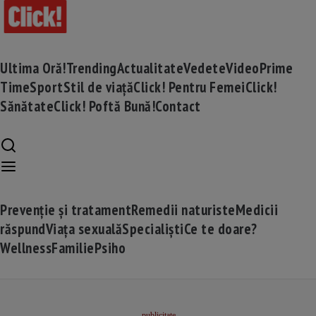
Ultima Oră!
Trending
Actualitate
Vedete
Video
Prime
Time
Sport
Stil de viață
Click! Pentru Femei
Click!
Sănătate
Click! Poftă Bună!
Contact
Prevenție și tratament
Remedii naturiste
Medicii
răspund
Viața sexuală
Specialiști
Ce te doare?
Wellness
Familie
Psiho