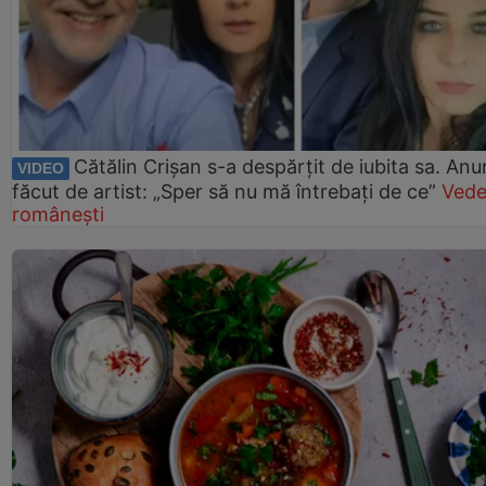
Cătălin Crișan s-a despărțit de iubita sa. Anu
VIDEO
făcut de artist: „Sper să nu mă întrebați de ce”
Vede
românești