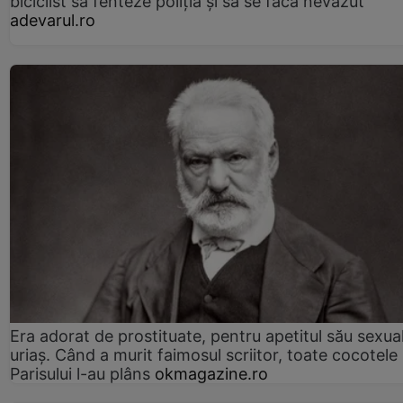
biciclist să fenteze poliția și să se facă nevăzut
adevarul.ro
Era adorat de prostituate, pentru apetitul său sexua
uriaș. Când a murit faimosul scriitor, toate cocotele
Parisului l-au plâns
okmagazine.ro