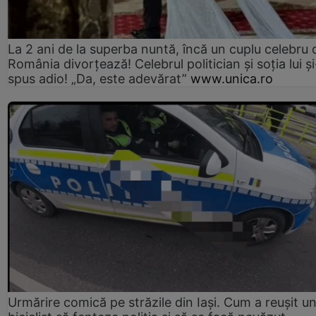
La 2 ani de la superba nuntă, încă un cuplu celebru 
România divorțează! Celebrul politician și soția lui ș
spus adio! „Da, este adevărat”
www.unica.ro
Urmărire comică pe străzile din Iași. Cum a reușit u