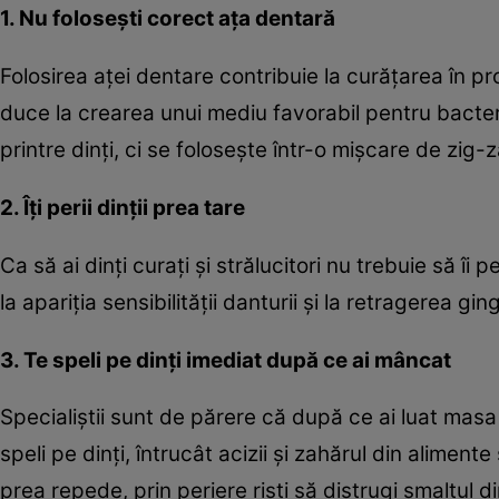
1. Nu foloseşti corect aţa dentară
Folosirea aţei dentare contribuie la curăţarea în pr
duce la crearea unui mediu favorabil pentru bacter
printre dinţi, ci se foloseşte într-o mişcare de zig-z
2. Îţi perii dinţii prea tare
Ca să ai dinţi curaţi şi strălucitori nu trebuie să îi
la apariţia sensibilităţii danturii şi la retragerea ging
3. Te speli pe dinţi imediat după ce ai mâncat
Specialiştii sunt de părere că după ce ai luat masa
speli pe dinţi, întrucât acizii şi zahărul din aliment
prea repede, prin periere rişti să distrugi smalţul d