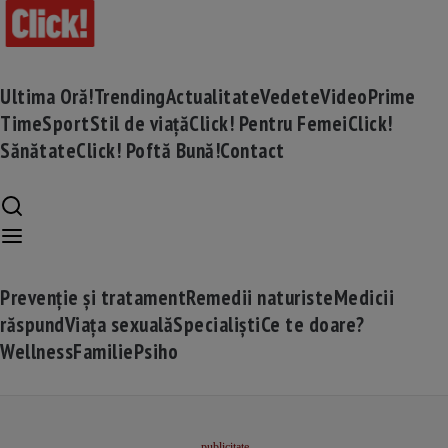
Ultima Oră!
Trending
Actualitate
Vedete
Video
Prime
Time
Sport
Stil de viață
Click! Pentru Femei
Click!
Sănătate
Click! Poftă Bună!
Contact
Prevenție și tratament
Remedii naturiste
Medicii
răspund
Viața sexuală
Specialiști
Ce te doare?
Wellness
Familie
Psiho