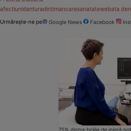
afectiuni
dantura
dinti
mancare
sanatate
web
ata den
Urmărește-ne pe
Google News
Facebook
In
75% dintre bolile de inimă pot