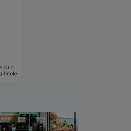
e cu o
a finele