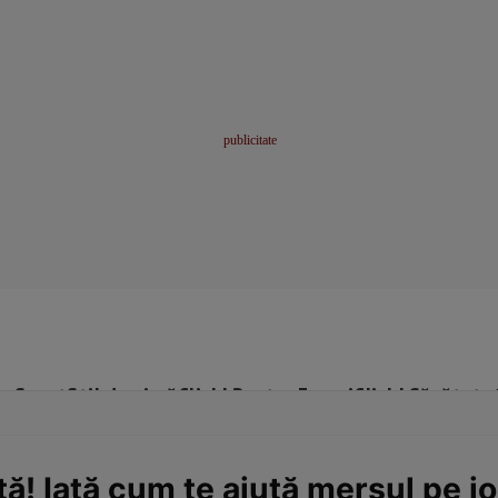
me
Sport
Stil de viață
Click! Pentru Femei
Click! Sănătate
ă! Iată cum te ajută mersul pe j