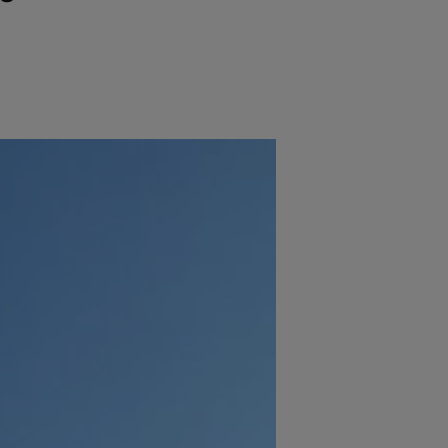
e
Psiho