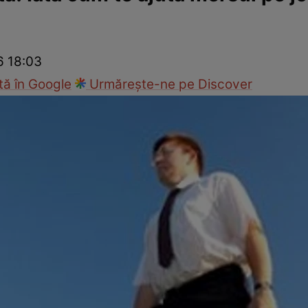
nd
Viața sexuală
Specialiști
Ce te doare?
Wellness
Famili
6 18:03
ă în Google
Urmărește-ne pe Discover