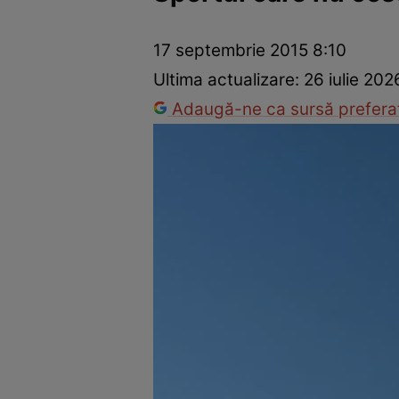
Prevenție și tratament
Remedii naturiste
Medicii răspu
17 septembrie 2015 8:10
Ultima actualizare:
26 iulie 202
Adaugă-ne ca sursă preferat