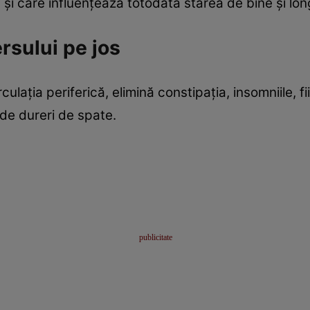
i care influenţează totodată starea de bine şi lon
rsului pe jos
ulaţia periferică, elimină constipaţia, insomniile, f
de dureri de spate.