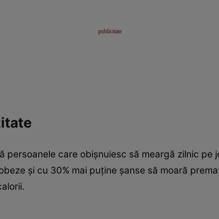
itate
 că persoanele care obişnuiesc să meargă zilnic pe 
obeze şi cu 30% mai puţine şanse să moară prematu
lorii.