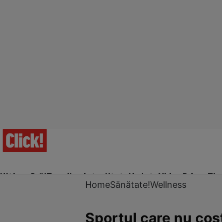
Ultima Oră!
Trending
Actualitate
Vedete
Video
Prime Ti
Home
Sănătate!
Wellness
Sportul care nu cost