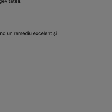
gevitatea.
iind un remediu excelent şi