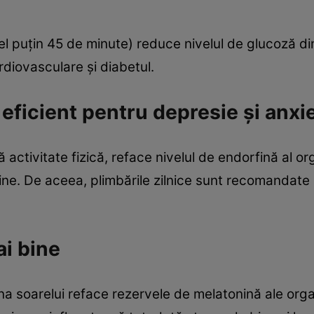
el puţin 45 de minute) reduce nivelul de glucoză di
ardiovasculare şi diabetul.
 eficient pentru depresie şi anxi
ltă activitate fizică, reface nivelul de endorfină al 
ine. De aceea, plimbările zilnice sunt recomandate
ai bine
na soarelui reface rezervele de melatonină ale org