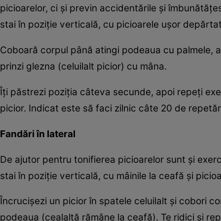
picioarelor, ci şi previn accidentările şi îmbunătăţ
stai în poziţie verticală, cu picioarele uşor depărta
Coboară corpul până atingi podeaua cu palmele, apoi
prinzi glezna (celuilalt picior) cu mâna.
Îţi păstrezi poziţia câteva secunde, apoi repeţi ex
picior. Indicat este să faci zilnic câte 20 de repetăr
Fandări în lateral
De ajutor pentru tonifierea picioarelor sunt şi exerc
stai în poziţie verticală, cu mâinile la ceafă şi pici
Încrucişezi un picior în spatele celuilalt şi cobori 
podeaua (cealaltă rămâne la ceafă). Te ridici şi rep