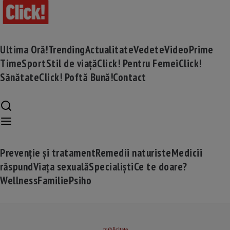
Ultima Oră!
Trending
Actualitate
Vedete
Video
Prime
Time
Sport
Stil de viață
Click! Pentru Femei
Click!
Sănătate
Click! Poftă Bună!
Contact
Prevenție și tratament
Remedii naturiste
Medicii
răspund
Viața sexuală
Specialiști
Ce te doare?
Wellness
Familie
Psiho