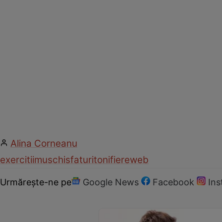
Alina Corneanu
exercitii
muschi
sfaturi
tonifiere
web
Urmărește-ne pe
Google News
Facebook
In