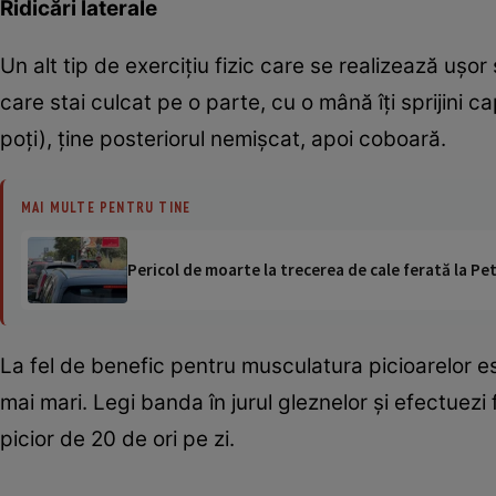
Ridicări laterale
Un alt tip de exerciţiu fizic care se realizează uşor 
care stai culcat pe o parte, cu o mână îţi sprijini capu
poţi), ţine posteriorul nemişcat, apoi coboară.
MAI MULTE PENTRU TINE
Pericol de moarte la trecerea de cale ferată la Pet
La fel de benefic pentru musculatura picioarelor es
mai mari. Legi banda în jurul gleznelor şi efectuezi
picior de 20 de ori pe zi.