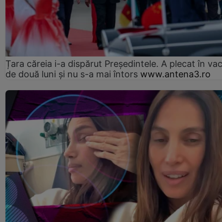
Țara căreia i-a dispărut Președintele. A plecat în va
de două luni și nu s-a mai întors
www.antena3.ro