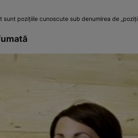
sunt poziţiile cunoscute sub denumirea de „poziţia c
rfumată