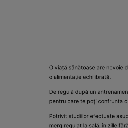
O viaţă sănătoase are nevoie d
o alimentaţie echilibrată.
De regulă după un antrenament l
pentru care te poţi confrunta c
Potrivit studiilor efectuate as
merg regulat la sală, în zille f