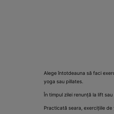
Alege întotdeauna să faci exerc
yoga sau pillates.
În timpul zilei renunţă la lift s
Practicată seara, exerciţiile de