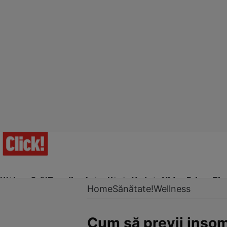
Ultima Oră!
Trending
Actualitate
Vedete
Video
Prime Ti
Home
Sănătate!
Wellness
Cum să previi inso