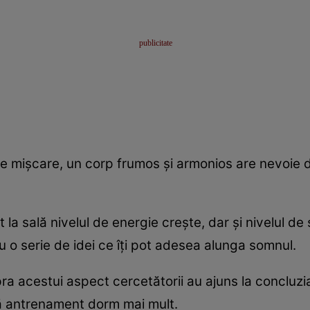
e mişcare, un corp frumos şi armonios are nevoie 
a sală nivelul de energie creşte, dar şi nivelul de 
u o serie de idei ce îţi pot adesea alunga somnul.
upra acestui aspect cercetătorii au ajuns la concluz
ără antrenament dorm mai mult.