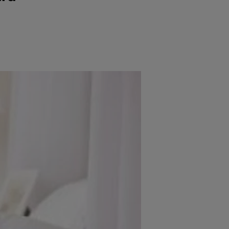
e
Psiho