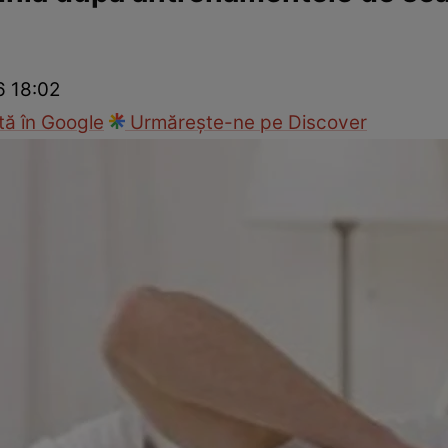
nd
Viața sexuală
Specialiști
Ce te doare?
Wellness
Famili
6 18:02
ă în Google
Urmărește-ne pe Discover