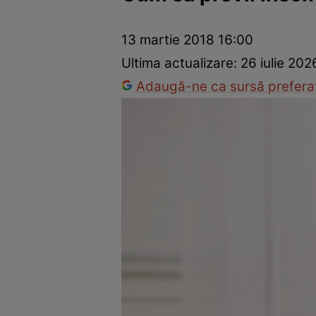
Prevenție și tratament
Remedii naturiste
Medicii răspu
13 martie 2018 16:00
Ultima actualizare:
26 iulie 202
Adaugă-ne ca sursă preferat