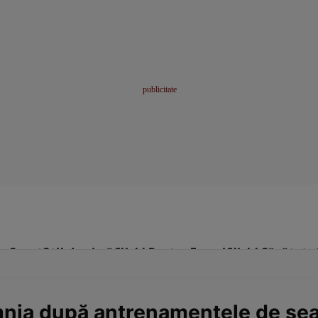
me
Sport
Stil de viață
Click! Pentru Femei
Click! Sănătate
mnia după antrenamentele de se