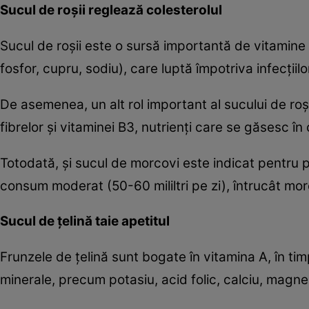
Sucul de roşii reglează colesterolul
Sucul de roşii este o sursă importantă de vitamine (
fosfor, cupru, sodiu), care luptă împotriva infecţiilo
De asemenea, un alt rol important al sucului de roşi
fibrelor şi vitaminei B3, nutrienţi care se găsesc în
Totodată, şi sucul de morcovi este indicat pentru 
consum moderat (50-60 mililtri pe zi), întrucât mo
Sucul de ţelină taie apetitul
Frunzele de ţelină sunt bogate în vitamina A, în tim
minerale, precum potasiu, acid folic, calciu, magnezi