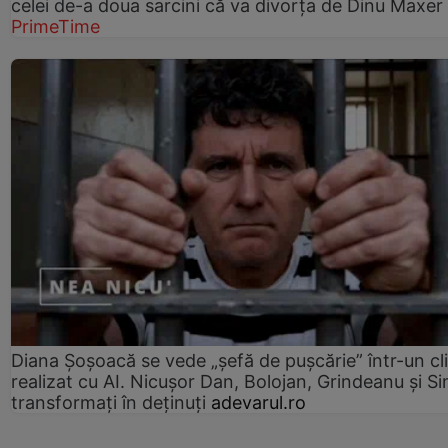
celei de-a doua sarcini că va divorța de Dinu Maxer
PrimeTime
Diana Șoșoacă se vede „șefă de pușcărie” într-un cl
realizat cu AI. Nicușor Dan, Bolojan, Grindeanu și Si
transformați în deținuți
adevarul.ro