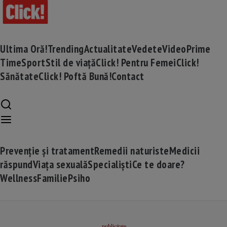
Ultima Oră!
Trending
Actualitate
Vedete
Video
Prime
Time
Sport
Stil de viață
Click! Pentru Femei
Click!
Sănătate
Click! Poftă Bună!
Contact
Prevenție și tratament
Remedii naturiste
Medicii
răspund
Viața sexuală
Specialiști
Ce te doare?
Wellness
Familie
Psiho