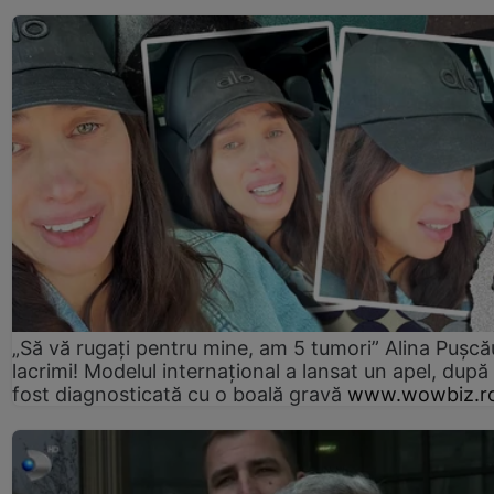
„Să vă rugați pentru mine, am 5 tumori” Alina Pușcău
lacrimi! Modelul internațional a lansat un apel, după
fost diagnosticată cu o boală gravă
www.wowbiz.r