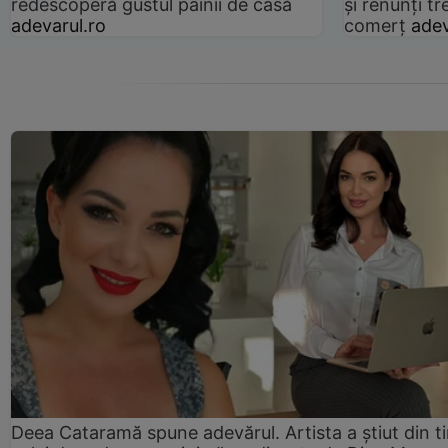
redescoperă gustul pâinii de casă
și renunți tr
adevarul.ro
comerț
adev
Deea Cataramă spune adevărul. Artista a știut din t