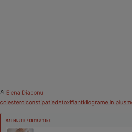
Elena Diaconu
colesterol
constipatie
detoxifiant
kilograme in plus
m
MAI MULTE PENTRU TINE