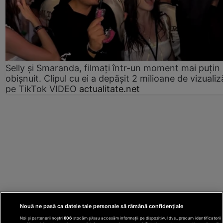
Selly și Smaranda, filmați într-un moment mai puțin
obișnuit. Clipul cu ei a depășit 2 milioane de vizualiz
pe TikTok VIDEO
actualitate.net
Nouă ne pasă ca datele tale personale să rămână confidențiale
Noi și partenerii noștri
606
stocăm și/sau accesăm informații pe dispozitivul dvs., precum identificatorii