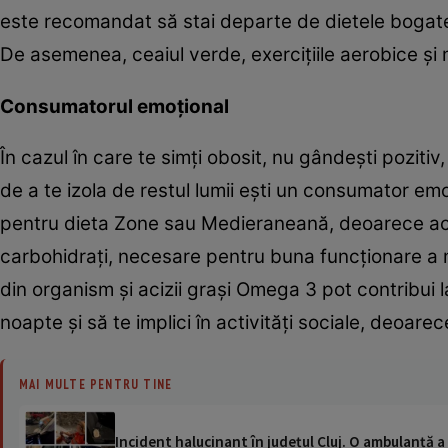
este recomandat să stai departe de dietele bogate 
De asemenea, ceaiul verde, exerciţiile aerobice şi 
Consumatorul emoţional
În cazul în care te simţi obosit, nu gândeşti pozitiv
de a te izola de restul lumii eşti un consumator em
pentru dieta Zone sau Medieraneană, deoarece aces
carbohidraţi, necesare pentru buna funcţionare a 
din organism şi acizii graşi Omega 3 pot contribui 
noapte şi să te implici în activităţi sociale, deoar
MAI MULTE PENTRU TINE
Incident halucinant în județul Cluj. O ambulanță 