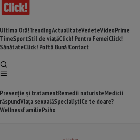
Ultima Oră!
Trending
Actualitate
Vedete
Video
Prime
Time
Sport
Stil de viață
Click! Pentru Femei
Click!
Sănătate
Click! Poftă Bună!
Contact
Prevenție și tratament
Remedii naturiste
Medicii
răspund
Viața sexuală
Specialiști
Ce te doare?
Wellness
Familie
Psiho