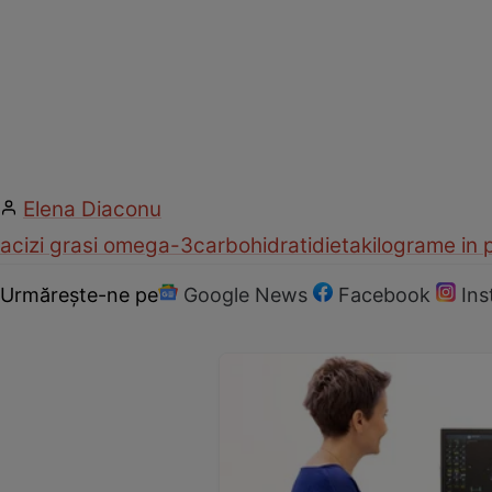
Elena Diaconu
acizi grasi omega-3
carbohidrati
dieta
kilograme in 
Urmărește-ne pe
Google News
Facebook
In