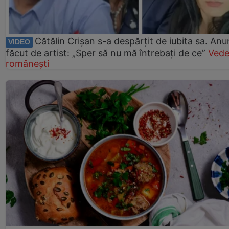
Cătălin Crișan s-a despărțit de iubita sa. Anu
VIDEO
făcut de artist: „Sper să nu mă întrebați de ce”
Vede
românești