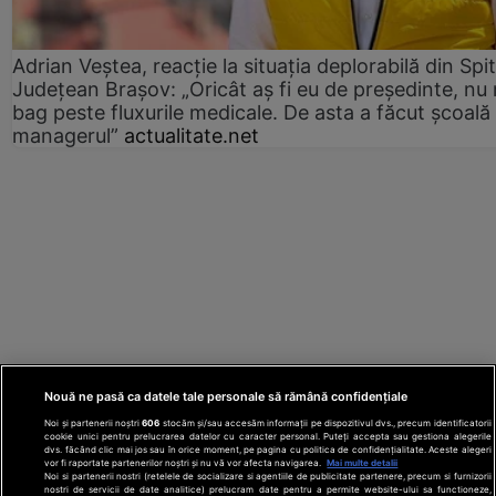
Adrian Veștea, reacție la situația deplorabilă din Spit
Județean Brașov: „Oricât aș fi eu de președinte, nu
bag peste fluxurile medicale. De asta a făcut școală
managerul”
actualitate.net
Nouă ne pasă ca datele tale personale să rămână confidențiale
Noi și partenerii noștri
606
stocăm și/sau accesăm informații pe dispozitivul dvs., precum identificatorii
cookie unici pentru prelucrarea datelor cu caracter personal. Puteți accepta sau gestiona alegerile
dvs. făcând clic mai jos sau în orice moment, pe pagina cu politica de confidențialitate. Aceste alegeri
vor fi raportate partenerilor noștri și nu vă vor afecta navigarea.
Mai multe detalii
Noi si partenerii nostri (retelele de socializare si agentiile de publicitate partenere, precum si furnizorii
nostri de servicii de date analitice) prelucram date pentru a permite website-ului sa functioneze,