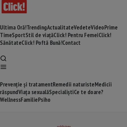
Ultima Oră!
Trending
Actualitate
Vedete
Video
Prime
Time
Sport
Stil de viață
Click! Pentru Femei
Click!
Sănătate
Click! Poftă Bună!
Contact
Prevenție și tratament
Remedii naturiste
Medicii
răspund
Viața sexuală
Specialiști
Ce te doare?
Wellness
Familie
Psiho