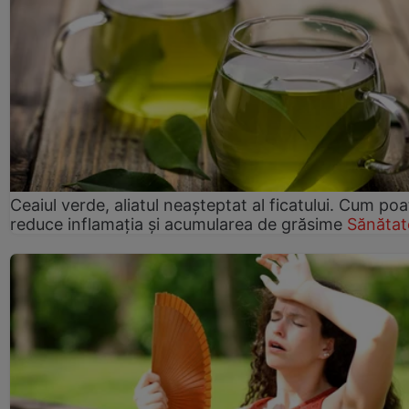
Ceaiul verde, aliatul neașteptat al ficatului. Cum poa
reduce inflamația și acumularea de grăsime
Sănătat