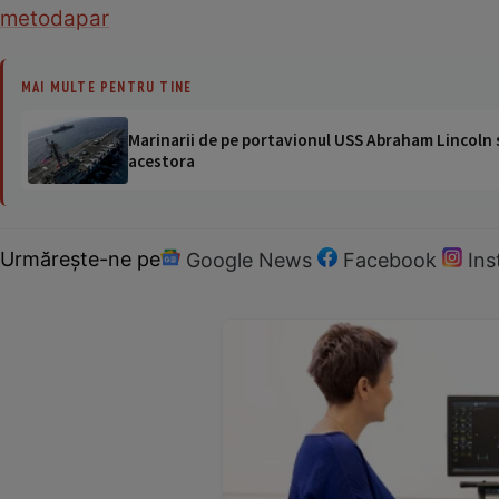
metoda
par
MAI MULTE PENTRU TINE
Marinarii de pe portavionul USS Abraham Lincoln su
acestora
Urmărește-ne pe
Google News
Facebook
In