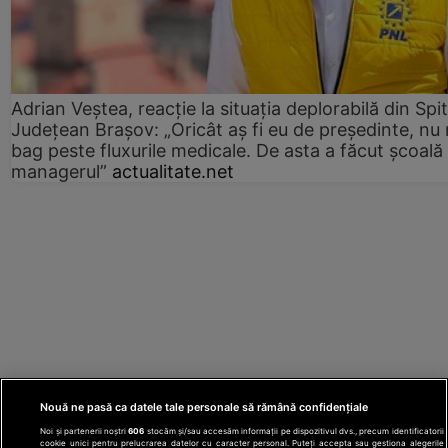
Adrian Veștea, reacție la situația deplorabilă din Spit
Județean Brașov: „Oricât aș fi eu de președinte, nu
bag peste fluxurile medicale. De asta a făcut școală
managerul”
actualitate.net
Nouă ne pasă ca datele tale personale să rămână confidențiale
Noi și partenerii noștri
606
stocăm și/sau accesăm informații pe dispozitivul dvs., precum identificatorii
cookie unici pentru prelucrarea datelor cu caracter personal. Puteți accepta sau gestiona alegerile