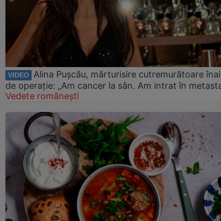
Alina Pușcău, mărturisire cutremurătoare îna
VIDEO
de operație: „Am cancer la sân. Am intrat în metast
Vedete românești