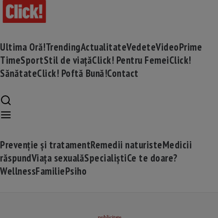
Ultima Oră!
Trending
Actualitate
Vedete
Video
Prime
Time
Sport
Stil de viață
Click! Pentru Femei
Click!
Sănătate
Click! Poftă Bună!
Contact
Prevenție și tratament
Remedii naturiste
Medicii
răspund
Viața sexuală
Specialiști
Ce te doare?
Wellness
Familie
Psiho