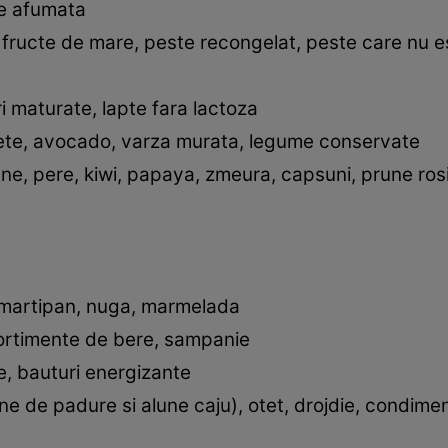
ne afumata
 fructe de mare, peste recongelat, peste care nu 
i maturate, lapte fara lactoza
nete, avocado, varza murata, legume conservate
ane, pere, kiwi, papaya, zmeura, capsuni, prune ros
, martipan, nuga, marmelada
 sortimente de bere, sampanie
de, bauturi energizante
lune de padure si alune caju), otet, drojdie, condim