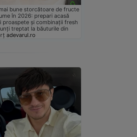
mai bune storcătoare de fructe
gume în 2026: prepari acasă
i proaspete și combinații fresh
unți treptat la băuturile din
rț
adevarul.ro