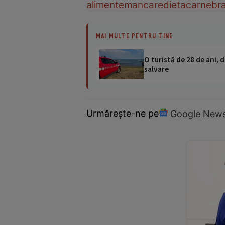
alimente
mancare
dieta
carne
br
MAI MULTE PENTRU TINE
O turistă de 28 de ani, d
salvare
Urmărește-ne pe
Google New