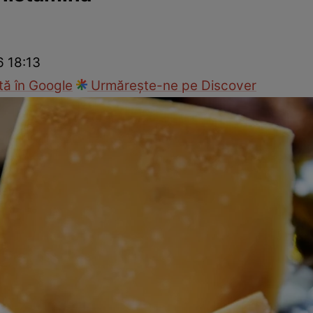
nd
Viața sexuală
Specialiști
Ce te doare?
Wellness
Famili
6 18:13
ă în Google
Urmărește-ne pe Discover