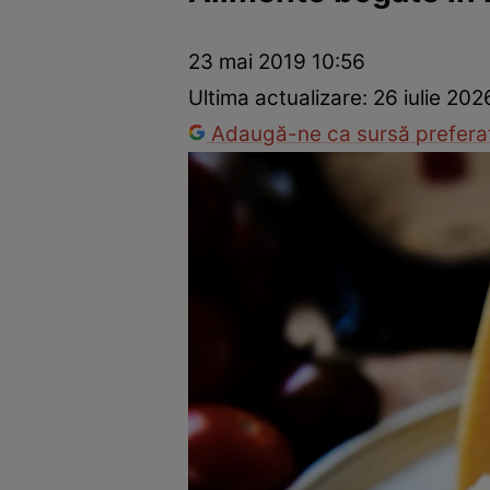
Prevenție și tratament
Remedii naturiste
Medicii răspu
23 mai 2019 10:56
Ultima actualizare:
26 iulie 202
Adaugă-ne ca sursă preferat