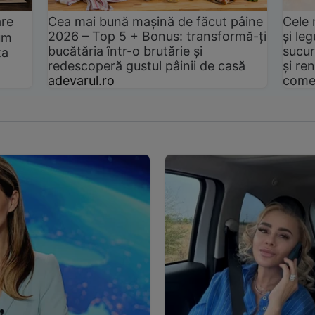
are
Cea mai bună mașină de făcut pâine
Cele 
2026 – Top 5 + Bonus: transformă-ți
și le
um
bucătăria într-o brutărie și
sucur
ta
redescoperă gustul pâinii de casă
și ren
adevarul.ro
come