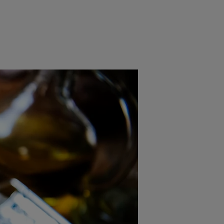
e
Psiho