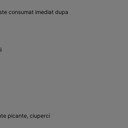
este consumat imediat dupa
ii
ente picante, ciuperci