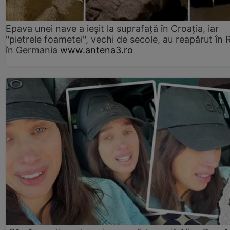
Epava unei nave a ieșit la suprafață în Croația, iar
"pietrele foametei", vechi de secole, au reapărut în R
în Germania
www.antena3.ro