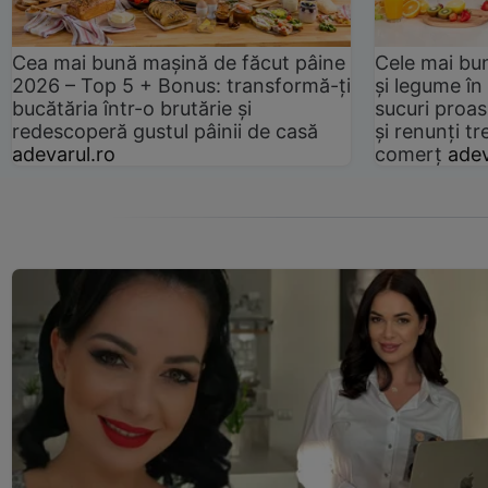
Cea mai bună mașină de făcut pâine
Cele mai bu
2026 – Top 5 + Bonus: transformă-ți
și legume în
bucătăria într-o brutărie și
sucuri proas
redescoperă gustul pâinii de casă
și renunți tr
adevarul.ro
comerț
adev