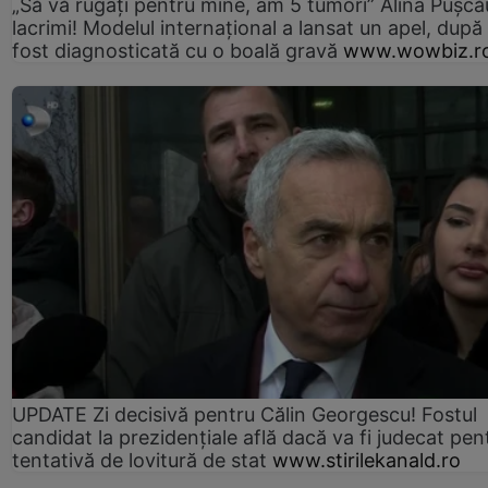
„Să vă rugați pentru mine, am 5 tumori” Alina Pușcău
lacrimi! Modelul internațional a lansat un apel, după
fost diagnosticată cu o boală gravă
www.wowbiz.r
UPDATE Zi decisivă pentru Călin Georgescu! Fostul
candidat la prezidențiale află dacă va fi judecat pen
tentativă de lovitură de stat
www.stirilekanald.ro