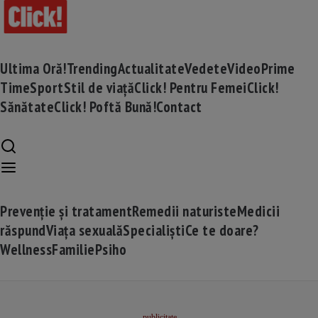
Ultima Oră!
Trending
Actualitate
Vedete
Video
Prime
Time
Sport
Stil de viață
Click! Pentru Femei
Click!
Sănătate
Click! Poftă Bună!
Contact
Prevenție și tratament
Remedii naturiste
Medicii
răspund
Viața sexuală
Specialiști
Ce te doare?
Wellness
Familie
Psiho