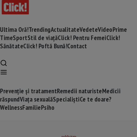
Ultima Oră!
Trending
Actualitate
Vedete
Video
Prime
Time
Sport
Stil de viață
Click! Pentru Femei
Click!
Sănătate
Click! Poftă Bună!
Contact
Prevenție și tratament
Remedii naturiste
Medicii
răspund
Viața sexuală
Specialiști
Ce te doare?
Wellness
Familie
Psiho