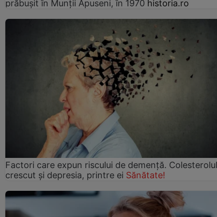
prăbușit în Munții Apuseni, în 1970
historia.ro
Factori care expun riscului de demență. Colesterolu
crescut şi depresia, printre ei
Sănătate!