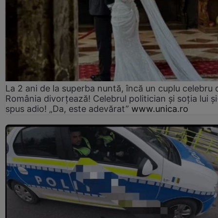
La 2 ani de la superba nuntă, încă un cuplu celebru 
România divorțează! Celebrul politician și soția lui ș
spus adio! „Da, este adevărat”
www.unica.ro