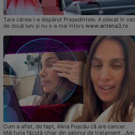
Țara căreia i-a dispărut Președintele. A plecat în va
de două luni și nu s-a mai întors
www.antena3.ro
Cum a aflat, de fapt, Alina Pușcău că are cancer.
Mărturia făcută chiar din salonul de tratament: „Am