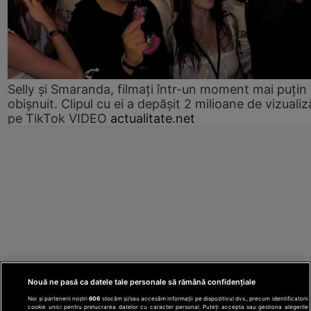
Selly și Smaranda, filmați într-un moment mai puțin
obișnuit. Clipul cu ei a depășit 2 milioane de vizualiz
pe TikTok VIDEO
actualitate.net
Nouă ne pasă ca datele tale personale să rămână confidențiale
Noi și partenerii noștri
606
stocăm și/sau accesăm informații pe dispozitivul dvs., precum identificatorii
cookie unici pentru prelucrarea datelor cu caracter personal. Puteți accepta sau gestiona alegerile