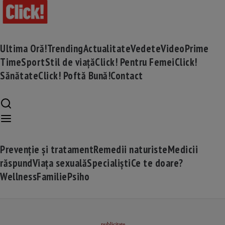
Ultima Oră!
Trending
Actualitate
Vedete
Video
Prime
Time
Sport
Stil de viață
Click! Pentru Femei
Click!
Sănătate
Click! Poftă Bună!
Contact
Prevenție și tratament
Remedii naturiste
Medicii
răspund
Viața sexuală
Specialiști
Ce te doare?
Wellness
Familie
Psiho