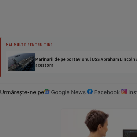
MAI MULTE PENTRU TINE
Marinarii de pe portavionul USS Abraham Lincoln su
acestora
Urmărește-ne pe
Google News
Facebook
In