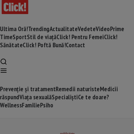
Ultima Oră!
Trending
Actualitate
Vedete
Video
Prime
Time
Sport
Stil de viață
Click! Pentru Femei
Click!
Sănătate
Click! Poftă Bună!
Contact
Prevenție și tratament
Remedii naturiste
Medicii
răspund
Viața sexuală
Specialiști
Ce te doare?
Wellness
Familie
Psiho