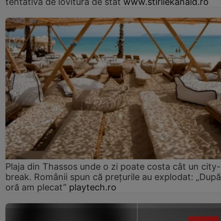
tentativă de lovitură de stat
www.stirilekanald.ro
Plaja din Thassos unde o zi poate costa cât un city-
break. Românii spun că prețurile au explodat: „După
oră am plecat”
playtech.ro