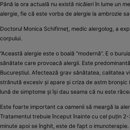
Până la ora actuală nu există nicăieri în lume un 
alergie, fie că este vorba de alergie la ambrozie sau
Doctorul Monica Schifirneţ, medic alergolog, a expl
corpului.
”Această alergie este o boală ”modernă”. E o buruia
sănătate care provoacă alergii. Este predominantă
Bucureştiul. Afectează grav sănătatea, calitatea vie
strănută excesiv şi apare şi criza de astm bronşic (
lună de simptome şi îşi dau seama că nu este răceal
Este foarte important ca oamenii să meargă la alerg
Tratamentul trebuie început înainte cu cel puţin 2-3
minute apoi se înghit, este de fapt o imunoterapie. S