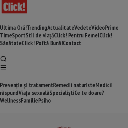
Ultima Oră!
Trending
Actualitate
Vedete
Video
Prime
Time
Sport
Stil de viață
Click! Pentru Femei
Click!
Sănătate
Click! Poftă Bună!
Contact
Prevenție și tratament
Remedii naturiste
Medicii
răspund
Viața sexuală
Specialiști
Ce te doare?
Wellness
Familie
Psiho