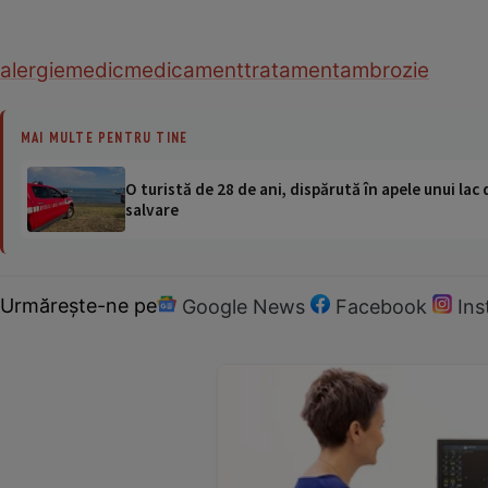
alergie
medic
medicament
tratament
ambrozie
MAI MULTE PENTRU TINE
O turistă de 28 de ani, dispărută în apele unui lac 
salvare
Urmărește-ne pe
Google News
Facebook
In