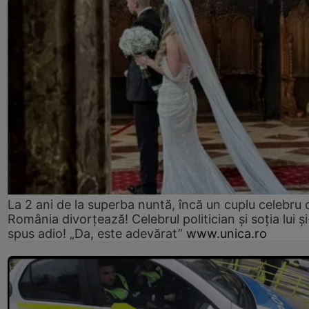
La 2 ani de la superba nuntă, încă un cuplu celebru 
România divorțează! Celebrul politician și soția lui ș
spus adio! „Da, este adevărat”
www.unica.ro