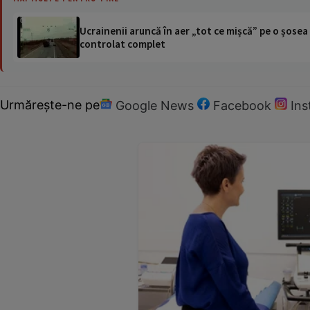
Ucrainenii aruncă în aer „tot ce mișcă” pe o șose
controlat complet
Urmărește-ne pe
Google News
Facebook
In