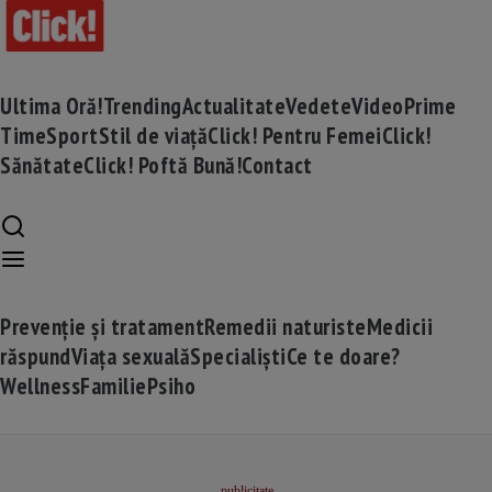
Ultima Oră!
Trending
Actualitate
Vedete
Video
Prime
Time
Sport
Stil de viață
Click! Pentru Femei
Click!
Sănătate
Click! Poftă Bună!
Contact
Prevenție și tratament
Remedii naturiste
Medicii
răspund
Viața sexuală
Specialiști
Ce te doare?
Wellness
Familie
Psiho