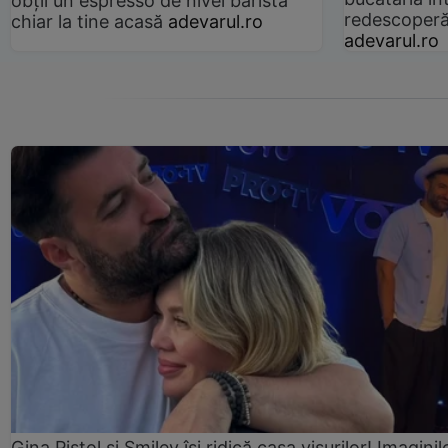
obții un espresso de nivel barista
redescoperă 
chiar la tine acasă
adevarul.ro
adevarul.ro
Gina Pistol și Smiley își ridică casa visurilor! Imaginil