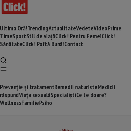
Ultima Oră!
Trending
Actualitate
Vedete
Video
Prime
Time
Sport
Stil de viață
Click! Pentru Femei
Click!
Sănătate
Click! Poftă Bună!
Contact
Prevenție și tratament
Remedii naturiste
Medicii
răspund
Viața sexuală
Specialiști
Ce te doare?
Wellness
Familie
Psiho