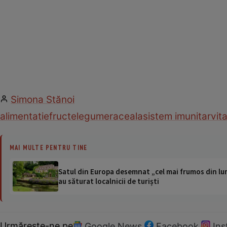
Simona Stănoi
alimentatie
fructe
legume
raceala
sistem imunitar
vit
MAI MULTE PENTRU TINE
Satul din Europa desemnat „cel mai frumos din lum
au săturat localnicii de turiști
Urmărește-ne pe
Google News
Facebook
In