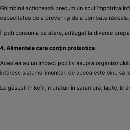
Ghimbirul acţionează precum un scut împotriva infla
capacitatea de a preveni şi de a combate răceala.
Îl poţi consuma ca atare, adăugat la diverse prepa
4. Alimentele care conţin probiotice
Acestea au un impact pozitiv asupra organismulului
întăresc sistemul imunitar, de aceea este bine să le i
Le găseşti în kefir, murături în saramură, lapte, brâ